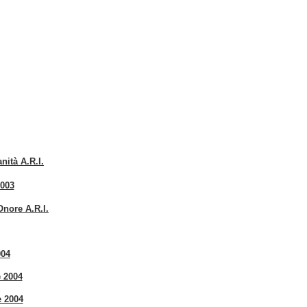
nità A.R.I.
2003
Onore A.R.I.
004
 2004
e 2004