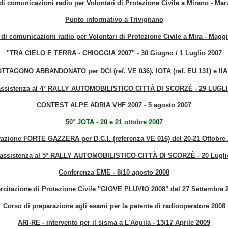
di comunicazioni radio per Volontari di Protezione Civile a Mirano - Mar
Punto informativo a Trivignano
di comunicazioni radio per Volontari di Protezione Civile a Mira - Magg
"TRA CIELO E TERRA - CHIOGGIA 2007" - 30 Giugno / 1 Luglio 2007
TAGONO ABBANDONATO per DCI (ref. VE 036), IOTA (ref. EU 131) e IIA (r
ssistenza al 4° RALLY AUTOMOBILISTICO CITTÀ DI SCORZÈ - 29 LUGLI
CONTEST ALPE ADRIA VHF 2007 - 5 agosto 2007
50° JOTA - 20 e 21 ottobre 2007
vazione FORTE GAZZERA per D.C.I. (referenza VE 016) del 20-21 Ottobre
assistenza al 5° RALLY AUTOMOBILISTICO CITTÀ DI SCORZÈ - 20 Lugli
Conferenza EME - 8/10 agosto 2008
rcitazione di Protezione Civile "GIOVE PLUVIO 2008" del 27 Settembre 
Corso di preparazione agli esami per la patente di radiooperatore 2008
ARI-RE - intervento per il sisma a L'Aquila - 13/17 Aprile 2009