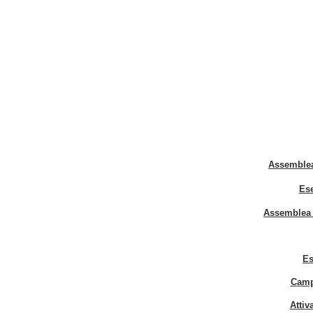
Assemblea 
Ese
Assemblea O
Es
C
amp
Attiv