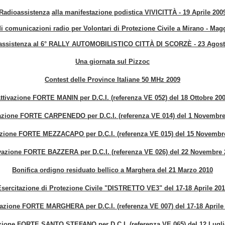
Radioassistenza
alla manifestazione podistica VIVICITTÀ - 19 Aprile 200
i comunicazioni radio per Volontari di Protezione Civile a Mirano - Mag
assistenza al 6° RALLY AUTOMOBILISTICO CITTÀ DI SCORZÈ - 23 Agost
Una giornata sul Pizzoc
Contest delle Province Italiane 50 MHz 2009
ttivazione FORTE MANIN per D.C.I. (referenza VE 052) del 18 Ottobre 20
vazione FORTE CARPENEDO per D.C.I. (referenza VE 014) del 1 Novembre
azione FORTE MEZZACAPO per D.C.I. (referenza VE 015) del 15 Novembr
ivazione FORTE BAZZERA per D.C.I. (referenza VE 026) del 22 Novembre 
Bonifica ordigno residuato bellico a Marghera del 21 Marzo 2010
sercitazione di Protezione Civile "DISTRETTO VE3" del 17-18 Aprile 20
vazione FORTE MARGHERA per D.C.I. (referenza VE 007)
del 17-18 Aprile
azione FORTE SANTO STEFANO per D.C.I. (referenza VE 065)
del 12 Lugl