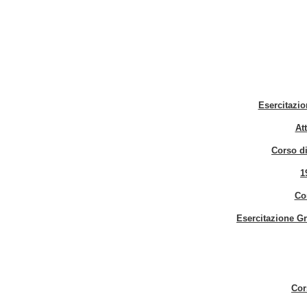
Esercitazi
At
Corso di
1
Co
Esercitazione Gr
Cor