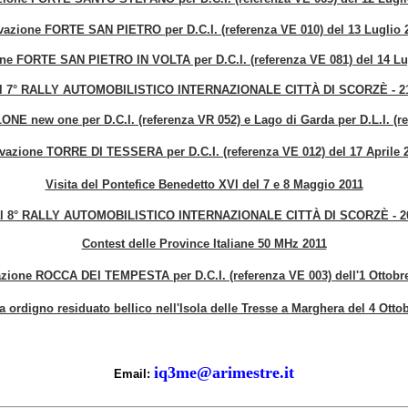
ivazione FORTE SAN PIETRO per D.C.I. (referenza VE 010) del 13 Luglio 
one FORTE SAN PIETRO IN VOLTA per D.C.I. (referenza VE 081) del 14 Lu
al 7° RALLY AUTOMOBILISTICO INTERNAZIONALE CITTÀ DI SCORZÈ - 21
 new one per D.C.I. (referenza VR 052) e Lago di Garda per D.L.I. (ref
ivazione TORRE DI TESSERA per D.C.I. (referenza VE 012) del 17 Aprile 
Visita del Pontefice Benedetto XVI
del 7 e 8 Maggio 2011
al 8° RALLY AUTOMOBILISTICO INTERNAZIONALE CITTÀ DI SCORZÈ - 20
Contest delle Province Italiane 50 MHz 2011
azione ROCCA DEI TEMPESTA per D.C.I. (referenza VE 003) dell'1 Ottobr
a ordigno residuato bellico nell'Isola delle Tresse a Marghera del 4 Otto
iq3me@arimestre.it
Email: