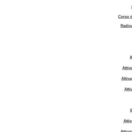
Corso d
Radio
A
Atti
Attiv
Att
E
Atti
Attiv