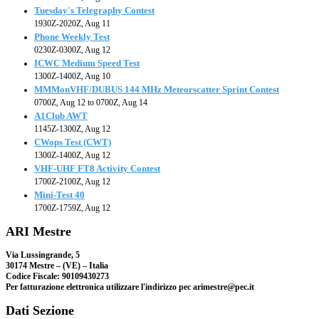
Tuesday's Telegraphy Contest
1930Z-2020Z, Aug 11
Phone Weekly Test
0230Z-0300Z, Aug 12
ICWC Medium Speed Test
1300Z-1400Z, Aug 10
MMMonVHF/DUBUS 144 MHz Meteorscatter Sprint Contest
0700Z, Aug 12 to 0700Z, Aug 14
A1Club AWT
1145Z-1300Z, Aug 12
CWops Test (CWT)
1300Z-1400Z, Aug 12
VHF-UHF FT8 Activity Contest
1700Z-2100Z, Aug 12
Mini-Test 40
1700Z-1759Z, Aug 12
ARI Mestre
Via Lussingrande, 5
30174 Mestre – (VE) – Italia
Codice Fiscale: 90109430273
Per fatturazione elettronica utilizzare l'indirizzo pec arimestre@pec.it
Dati Sezione