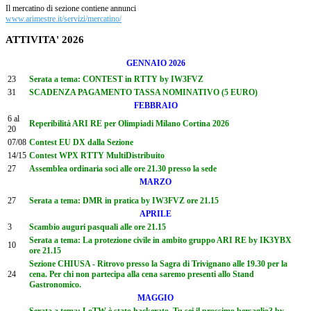
Il mercatino di sezione contiene annunci
www.arimestre.it/servizi/mercatino/
ATTIVITA' 2026
GENNAIO 2026
23
Serata a tema: CONTEST in RTTY by IW3FVZ
31
SCADENZA PAGAMENTO TASSA NOMINATIVO (5 EURO)
FEBBRAIO
6 al
Reperibilità ARI RE per Olimpiadi Milano Cortina 2026
20
07/08
Contest EU DX dalla Sezione
14/15
Contest WPX RTTY MultiDistribuito
27
Assemblea ordinaria soci alle ore 21.30 presso la sede
MARZO
27
Serata a tema: DMR in pratica by IW3FVZ ore 21.15
APRILE
3
Scambio auguri pasquali alle ore 21.15
Serata a tema: La protezione civile in ambito gruppo ARI RE by IK3YBX
10
ore 21.15
Sezione CHIUSA - Ritrovo presso la Sagra di Trivignano alle 19.30 per la
24
cena. Per chi non partecipa alla cena saremo presenti allo Stand
Gastronomico.
MAGGIO
Serata a tema: LoTW è stato hackerato. Tu sei il prossimo bersaglio? by