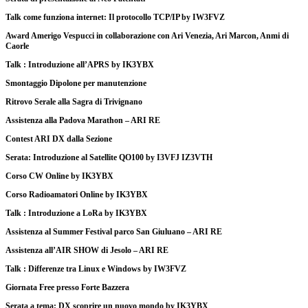
Talk come funziona internet: Il protocollo TCP/IP by IW3FVZ
Award Amerigo Vespucci in collaborazione con Ari Venezia, Ari Marcon, Anmi di
Caorle
Talk : Introduzione all’APRS by IK3YBX
Smontaggio Dipolone per manutenzione
Ritrovo Serale alla Sagra di Trivignano
Assistenza alla Padova Marathon – ARI RE
Contest ARI DX dalla Sezione
Serata: Introduzione al Satellite QO100 by I3VFJ IZ3VTH
Corso CW Online by IK3YBX
Corso Radioamatori Online by IK3YBX
Talk : Introduzione a LoRa by IK3YBX
Assistenza al Summer Festival parco San Giuluano – ARI RE
Assistenza all’AIR SHOW di Jesolo – ARI RE
Talk : Differenze tra Linux e Windows by IW3FVZ
Giornata Free presso Forte Bazzera
Serata a tema: DX scoprire un nuovo mondo by IK3YBX