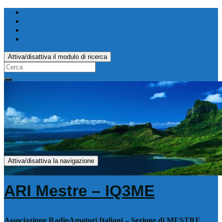
Attiva/disattiva il modulo di ricerca
Search
for:
Attiva/disattiva la navigazione
ARI Mestre – IQ3ME
Associazione RadioAmatori Italiani – Sezione di MESTRE