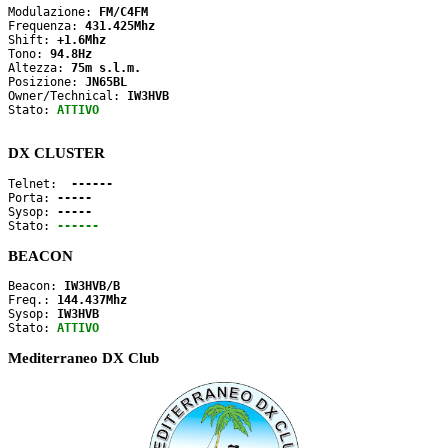
Modulazione: 
FM/C4FM
Frequenza: 
431.425Mhz
Shift: 
+1.6Mhz
Tono: 
94.8Hz
Altezza: 
75m s.l.m.
Posizione: 
JN65BL
Owner/Technical: 
IW3HVB
Stato: 
ATTIVO
DX CLUSTER
Telnet: 
 ------
Porta: 
-----
Sysop: 
-----
Stato: 
------
BEACON
Beacon: 
IW3HVB/B
Freq.: 
144.437Mhz
Sysop: 
IW3HVB
Stato: 
ATTIVO
Mediterraneo DX Club