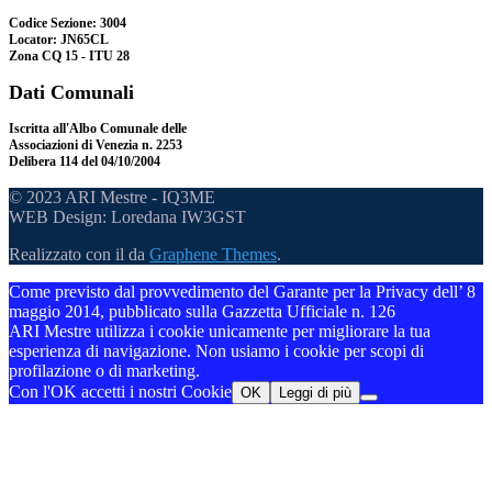
Codice Sezione: 3004
Locator: JN65CL
Zona CQ 15 - ITU 28
Dati Comunali
Iscritta all'Albo Comunale delle
Associazioni di Venezia n. 2253
Delibera 114 del 04/10/2004
© 2023 ARI Mestre - IQ3ME
WEB Design: Loredana IW3GST
Realizzato con il
da
Graphene Themes
.
Come previsto dal provvedimento del Garante per la Privacy dell’ 8
maggio 2014, pubblicato sulla Gazzetta Ufficiale n. 126
ARI Mestre utilizza i cookie unicamente per migliorare la tua
esperienza di navigazione. Non usiamo i cookie per scopi di
profilazione o di marketing.
Con l'OK accetti i nostri Cookie
OK
Leggi di più