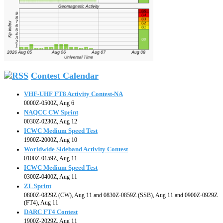
Contest Calendar
VHF-UHF FT8 Activity Contest-NA
0000Z-0500Z, Aug 6
NAQCC CW Sprint
0030Z-0230Z, Aug 12
ICWC Medium Speed Test
1900Z-2000Z, Aug 10
Worldwide Sideband Activity Contest
0100Z-0159Z, Aug 11
ICWC Medium Speed Test
0300Z-0400Z, Aug 11
ZL Sprint
0800Z-0829Z (CW), Aug 11 and 0830Z-0859Z (SSB), Aug 11 and 0900Z-0929Z
(FT4), Aug 11
DARC FT4 Contest
1900Z-2029Z, Aug 11