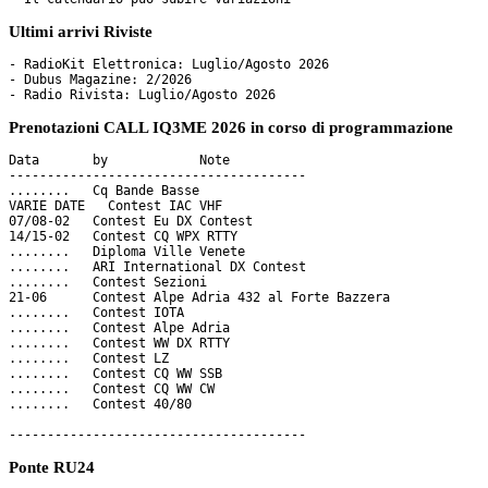
Ultimi arrivi Riviste
- RadioKit Elettronica: Luglio/Agosto 2026

- Dubus Magazine: 2/2026

Prenotazioni CALL IQ3ME 2026 in corso di programmazione
Data       by     	 Note

---------------------------------------

........   Cq Bande Basse

VARIE DATE   Contest IAC VHF

07/08-02   Contest Eu DX Contest

14/15-02   Contest CQ WPX RTTY 

........   Diploma Ville Venete

........   ARI International DX Contest

........   Contest Sezioni

21-06      Contest Alpe Adria 432 al Forte Bazzera

........   Contest IOTA

........   Contest Alpe Adria

........   Contest WW DX RTTY

........   Contest LZ

........   Contest CQ WW SSB

........   Contest CQ WW CW

........   Contest 40/80

Ponte RU24