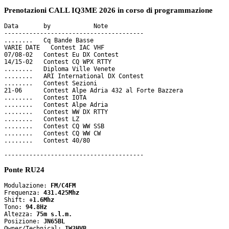
Prenotazioni CALL IQ3ME 2026 in corso di programmazione
Data       by     	 Note

---------------------------------------

........   Cq Bande Basse

VARIE DATE   Contest IAC VHF

07/08-02   Contest Eu DX Contest

14/15-02   Contest CQ WPX RTTY 

........   Diploma Ville Venete

........   ARI International DX Contest

........   Contest Sezioni

21-06      Contest Alpe Adria 432 al Forte Bazzera

........   Contest IOTA

........   Contest Alpe Adria

........   Contest WW DX RTTY

........   Contest LZ

........   Contest CQ WW SSB

........   Contest CQ WW CW

........   Contest 40/80

Ponte RU24
Modulazione: 
FM/C4FM
Frequenza: 
431.425Mhz
Shift: 
+1.6Mhz
Tono: 
94.8Hz
Altezza: 
75m s.l.m.
Posizione: 
JN65BL
Owner/Technical: 
IW3HVB