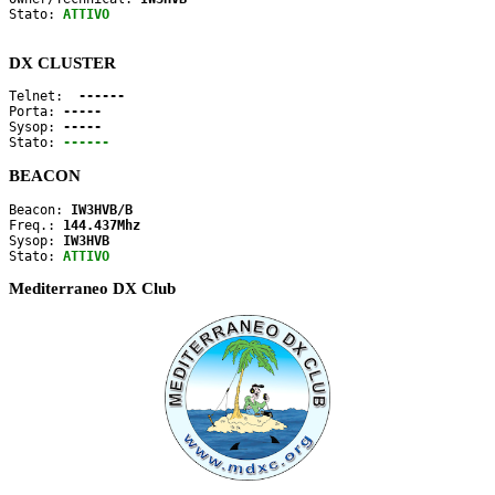
Stato: 
ATTIVO
DX CLUSTER
Telnet: 
 ------
Porta: 
-----
Sysop: 
-----
Stato: 
------
BEACON
Beacon: 
IW3HVB/B
Freq.: 
144.437Mhz
Sysop: 
IW3HVB
Stato: 
ATTIVO
Mediterraneo DX Club