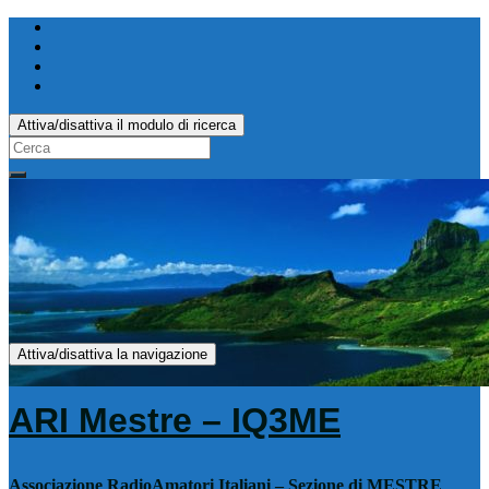
Attiva/disattiva il modulo di ricerca
Search
for:
Attiva/disattiva la navigazione
ARI Mestre – IQ3ME
Associazione RadioAmatori Italiani – Sezione di MESTRE