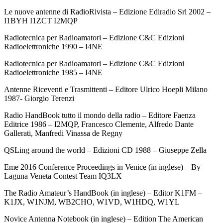
Le nuove antenne di RadioRivista – Edizione Ediradio Srl 2002 –
I1BYH I1ZCT I2MQP
Radiotecnica per Radioamatori – Edizione C&C Edizioni
Radioelettroniche 1990 – I4NE
Radiotecnica per Radioamatori – Edizione C&C Edizioni
Radioelettroniche 1985 – I4NE
Antenne Riceventi e Trasmittenti – Editore Ulrico Hoepli Milano
1987- Giorgio Terenzi
Radio HandBook tutto il mondo della radio – Editore Faenza
Editrice 1986 – I2MQP, Francesco Clemente, Alfredo Dante
Gallerati, Manfredi Vinassa de Regny
QSLing around the world – Edizioni CD 1988 – Giuseppe Zella
Eme 2016 Conference Proceedings in Venice (in inglese) – By
Laguna Veneta Contest Team IQ3LX
The Radio Amateur’s HandBook (in inglese) – Editor K1FM –
K1JX, W1NJM, WB2CHO, W1VD, W1HDQ, W1YL
Novice Antenna Notebook (in inglese) – Edition The American