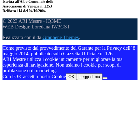
Iscritta all'Albo Comunale delle
Associazioni di Venezia n. 2253
Delibera 114 del 04/10/2004
© 2023 ARI Mestre - IQ3ME
WEB Design: Loredana IW3GST
Realizzato con il
da
Graphene Themes
.
Come previsto dal provvedimento del Garante per la Privacy dell’ 8
maggio 2014, pubblicato sulla Gazzetta Ufficiale n. 126
ARI Mestre utilizza i cookie unicamente per migliorare la tua
esperienza di navigazione. Non usiamo i cookie per scopi di
profilazione o di marketing.
Con l'OK accetti i nostri Cookie
OK
Leggi di più