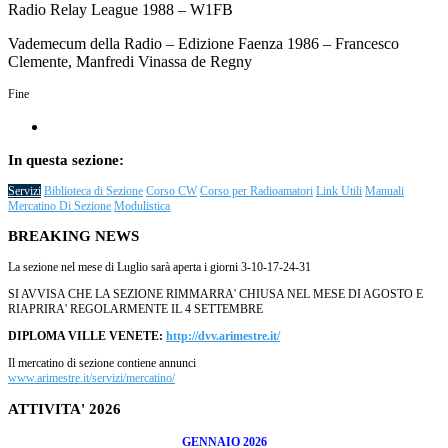
Radio Relay League 1988 – W1FB
Vademecum della Radio – Edizione Faenza 1986 – Francesco
Clemente, Manfredi Vinassa de Regny
Fine
In questa sezione:
Servizi
Biblioteca di Sezione
Corso CW
Corso per Radioamatori
Link Utili
Manuali
Mercatino Di Sezione
Modulistica
BREAKING NEWS
La sezione nel mese di Luglio sarà aperta i giorni 3-10-17-24-31
SI AVVISA CHE LA SEZIONE RIMMARRA' CHIUSA NEL MESE DI AGOSTO E
RIAPRIRA' REGOLARMENTE IL 4 SETTEMBRE
DIPLOMA VILLE VENETE:
http://dvv.arimestre.it/
Il mercatino di sezione contiene annunci
www.arimestre.it/servizi/mercatino/
ATTIVITA' 2026
GENNAIO 2026