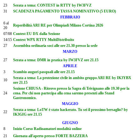
23
Serata a tema: CONTEST in RTTY by IW3FVZ
31
SCADENZA PAGAMENTO TASSA NOMINATIVO (5 EURO)
FEBBRAIO
6 al
Reperibilità ARI RE per Olimpiadi Milano Cortina 2026
20
07/08
Contest EU DX dalla Sezione
14/15
Contest WPX RTTY MultiDistribuito
27
Assemblea ordinaria soci alle ore 21.30 presso la sede
MARZO
27
Serata a tema: DMR in pratica by IW3FVZ ore 21.15
APRILE
3
Scambio auguri pasquali alle ore 21.15
Serata a tema: La protezione civile in ambito gruppo ARI RE by IK3YBX
10
ore 21.15
Sezione CHIUSA - Ritrovo presso la Sagra di Trivignano alle 19.30 per la
24
cena. Per chi non partecipa alla cena saremo presenti allo Stand
Gastronomico.
MAGGIO
Serata a tema: LoTW è stato hackerato. Tu sei il prossimo bersaglio? by
22
IK3GIG ore 21.15
GIUGNO
8
Inizio Corso Radioamatori modalità online
21
Giornata all'aperto presso FORTE BAZZERA