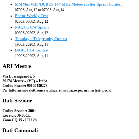
MMMonVHF/DUBUS 144 MHz Meteorscatter Sprint Contest
0700Z, Aug 12 to 0700Z, Aug 14
Phone Weekly Test
0230Z-0300Z, Aug 12
NAQCC CW Sprint
0030Z-0230Z, Aug 12
Tuesday's Telegraphy Contest
1930Z-2020Z, Aug 11
DARC FT4 Contest
1900Z-2029Z, Aug 11
ARI Mestre
Via Lussingrande, 5
30174 Mestre – (VE) – Italia
Codice Fiscale: 90109430273
Per fatturazione elettronica utilizzare l'indirizzo pec arimestre@pec.it
Dati Sezione
Codice Sezione: 3004
Locator: JN65CL
Zona CQ 15 - ITU 28
Dati Comunali