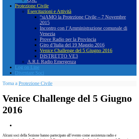
QSL
Protezione Civile
Esercitazioni e Attività
“siAMO la Protezione Civile – 7 Novembre
2015
Incontro con l’Amministrazione comunale di
Venezia
Prove Radio per la Provincia
Giro d’Italia del 19 Maggio 2016
Venice Challenge del 5 Giugno 2016
DISTRETTO VE3
A.R.I. Radio Emergenza
Log on Line
Diventare Soci
Torna a
Protezione Civile
Venice Challenge del 5 Giugno
2016
Alcuni soci della Sezione hanno partecipato all’evento come assistenza radio e