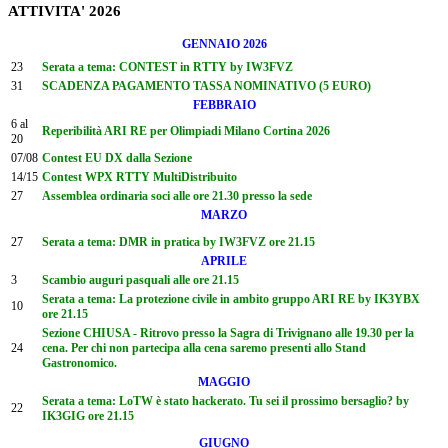
ATTIVITA' 2026
GENNAIO 2026
23
Serata a tema: CONTEST in RTTY by IW3FVZ
31
SCADENZA PAGAMENTO TASSA NOMINATIVO (5 EURO)
FEBBRAIO
6 al
Reperibilità ARI RE per Olimpiadi Milano Cortina 2026
20
07/08
Contest EU DX dalla Sezione
14/15
Contest WPX RTTY MultiDistribuito
27
Assemblea ordinaria soci alle ore 21.30 presso la sede
MARZO
27
Serata a tema: DMR in pratica by IW3FVZ ore 21.15
APRILE
3
Scambio auguri pasquali alle ore 21.15
Serata a tema: La protezione civile in ambito gruppo ARI RE by IK3YBX
10
ore 21.15
Sezione CHIUSA - Ritrovo presso la Sagra di Trivignano alle 19.30 per la
24
cena. Per chi non partecipa alla cena saremo presenti allo Stand
Gastronomico.
MAGGIO
Serata a tema: LoTW è stato hackerato. Tu sei il prossimo bersaglio? by
22
IK3GIG ore 21.15
GIUGNO