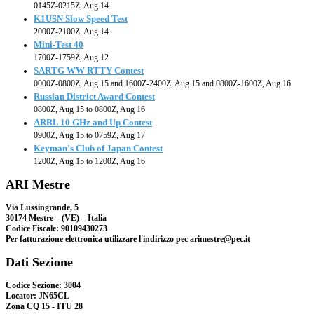
0145Z-0215Z, Aug 14
K1USN Slow Speed Test
2000Z-2100Z, Aug 14
Mini-Test 40
1700Z-1759Z, Aug 12
SARTG WW RTTY Contest
0000Z-0800Z, Aug 15 and 1600Z-2400Z, Aug 15 and 0800Z-1600Z, Aug 16
Russian District Award Contest
0800Z, Aug 15 to 0800Z, Aug 16
ARRL 10 GHz and Up Contest
0900Z, Aug 15 to 0759Z, Aug 17
Keyman's Club of Japan Contest
1200Z, Aug 15 to 1200Z, Aug 16
ARI Mestre
Via Lussingrande, 5
30174 Mestre – (VE) – Italia
Codice Fiscale: 90109430273
Per fatturazione elettronica utilizzare l'indirizzo pec arimestre@pec.it
Dati Sezione
Codice Sezione: 3004
Locator: JN65CL
Zona CQ 15 - ITU 28