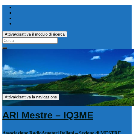
Attiva/disattiva il modulo di ricerca
Search
for:
Attiva/disattiva la navigazione
ARI Mestre – IQ3ME
Associazione RadioAmatori Italiani – Sezione di MESTRE