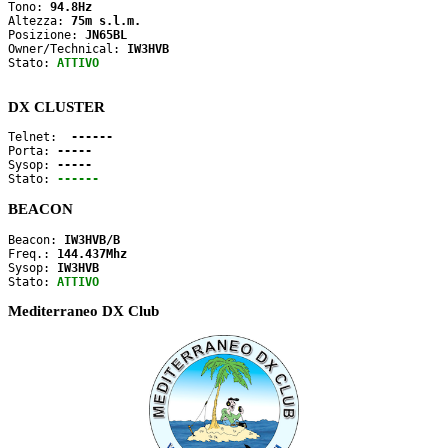
Tono: 
94.8Hz
Altezza: 
75m s.l.m.
Posizione: 
JN65BL
Owner/Technical: 
IW3HVB
Stato: 
ATTIVO
DX CLUSTER
Telnet: 
 ------
Porta: 
-----
Sysop: 
-----
Stato: 
------
BEACON
Beacon: 
IW3HVB/B
Freq.: 
144.437Mhz
Sysop: 
IW3HVB
Stato: 
ATTIVO
Mediterraneo DX Club