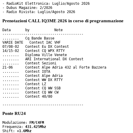
- RadioKit Elettronica: Luglio/Agosto 2026

- Dubus Magazine: 2/2026

Prenotazioni CALL IQ3ME 2026 in corso di programmazione
Data       by     	 Note

---------------------------------------

........   Cq Bande Basse

VARIE DATE   Contest IAC VHF

07/08-02   Contest Eu DX Contest

14/15-02   Contest CQ WPX RTTY 

........   Diploma Ville Venete

........   ARI International DX Contest

........   Contest Sezioni

21-06      Contest Alpe Adria 432 al Forte Bazzera

........   Contest IOTA

........   Contest Alpe Adria

........   Contest WW DX RTTY

........   Contest LZ

........   Contest CQ WW SSB

........   Contest CQ WW CW

........   Contest 40/80

Ponte RU24
Modulazione: 
FM/C4FM
Frequenza: 
431.425Mhz
Shift: 
+1.6Mhz