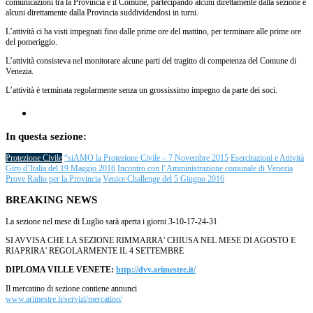
comunicazioni tra la Provincia e il Comune, partecipando alcuni direttamente dalla sezione e
alcuni direttamente dalla Provincia suddividendosi in turni.
L’attività ci ha visti impegnati fino dalle prime ore del mattino, per terminare alle prime ore
del pomeriggio.
L’attività consisteva nel monitorare alcune parti del tragitto di competenza del Comune di
Venezia.
L’attività è terminata regolarmente senza un grossissimo impegno da parte dei soci.
In questa sezione:
Protezione Civile
“siAMO la Protezione Civile – 7 Novembre 2015
Esercitazioni e Attività
Giro d’Italia del 19 Maggio 2016
Incontro con l’Amministrazione comunale di Venezia
Prove Radio per la Provincia
Venice Challenge del 5 Giugno 2016
BREAKING NEWS
La sezione nel mese di Luglio sarà aperta i giorni 3-10-17-24-31
SI AVVISA CHE LA SEZIONE RIMMARRA' CHIUSA NEL MESE DI AGOSTO E
RIAPRIRA' REGOLARMENTE IL 4 SETTEMBRE
DIPLOMA VILLE VENETE:
http://dvv.arimestre.it/
Il mercatino di sezione contiene annunci
www.arimestre.it/servizi/mercatino/