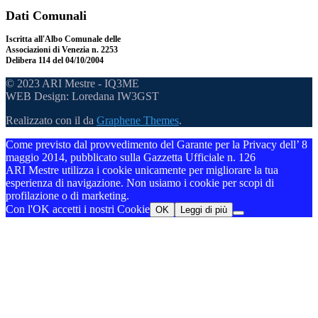
Dati Comunali
Iscritta all'Albo Comunale delle
Associazioni di Venezia n. 2253
Delibera 114 del 04/10/2004
© 2023 ARI Mestre - IQ3ME
WEB Design: Loredana IW3GST
Realizzato con il
da
Graphene Themes
.
Come previsto dal provvedimento del Garante per la Privacy dell’ 8
maggio 2014, pubblicato sulla Gazzetta Ufficiale n. 126
ARI Mestre utilizza i cookie unicamente per migliorare la tua
esperienza di navigazione. Non usiamo i cookie per scopi di
profilazione o di marketing.
Con l'OK accetti i nostri Cookie
OK
Leggi di più