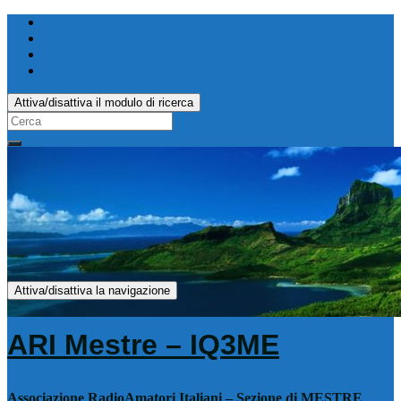
Attiva/disattiva il modulo di ricerca
Search
for:
Attiva/disattiva la navigazione
ARI Mestre – IQ3ME
Associazione RadioAmatori Italiani – Sezione di MESTRE