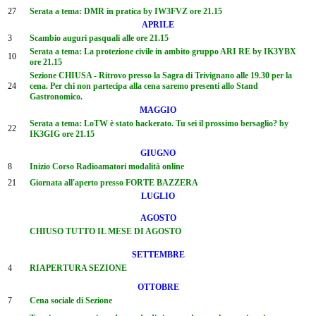
27
Serata a tema: DMR in pratica by IW3FVZ ore 21.15
APRILE
3
Scambio auguri pasquali alle ore 21.15
Serata a tema: La protezione civile in ambito gruppo ARI RE by IK3YBX
10
ore 21.15
Sezione CHIUSA - Ritrovo presso la Sagra di Trivignano alle 19.30 per la
24
cena. Per chi non partecipa alla cena saremo presenti allo Stand
Gastronomico.
MAGGIO
Serata a tema: LoTW è stato hackerato. Tu sei il prossimo bersaglio? by
22
IK3GIG ore 21.15
GIUGNO
8
Inizio Corso Radioamatori modalità online
21
Giornata all'aperto presso FORTE BAZZERA
LUGLIO
AGOSTO
CHIUSO TUTTO IL MESE DI AGOSTO
SETTEMBRE
4
RIAPERTURA SEZIONE
OTTOBRE
7
Cena sociale di Sezione