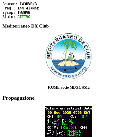
Beacon: 
IW3HVB/B
Freq.: 
144.437Mhz
Sysop: 
IW3HVB
Stato: 
ATTIVO
Mediterraneo DX Club
IQ3ME Socio MDXC #512
Propagazione