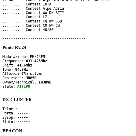
21-06      Contest Alpe Adria 432 al Forte Bazzera

........   Contest IOTA

........   Contest Alpe Adria

........   Contest WW DX RTTY

........   Contest LZ

........   Contest CQ WW SSB

........   Contest CQ WW CW

........   Contest 40/80

Ponte RU24
Modulazione: 
FM/C4FM
Frequenza: 
431.425Mhz
Shift: 
+1.6Mhz
Tono: 
94.8Hz
Altezza: 
75m s.l.m.
Posizione: 
JN65BL
Owner/Technical: 
IW3HVB
Stato: 
ATTIVO
DX CLUSTER
Telnet: 
 ------
Porta: 
-----
Sysop: 
-----
Stato: 
------
BEACON