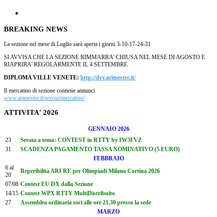
BREAKING NEWS
La sezione nel mese di Luglio sarà aperta i giorni 3-10-17-24-31
SI AVVISA CHE LA SEZIONE RIMMARRA' CHIUSA NEL MESE DI AGOSTO E
RIAPRIRA' REGOLARMENTE IL 4 SETTEMBRE
DIPLOMA VILLE VENETE:
http://dvv.arimestre.it/
Il mercatino di sezione contiene annunci
www.arimestre.it/servizi/mercatino/
ATTIVITA' 2026
GENNAIO 2026
23
Serata a tema: CONTEST in RTTY by IW3FVZ
31
SCADENZA PAGAMENTO TASSA NOMINATIVO (5 EURO)
FEBBRAIO
6 al
Reperibilità ARI RE per Olimpiadi Milano Cortina 2026
20
07/08
Contest EU DX dalla Sezione
14/15
Contest WPX RTTY MultiDistribuito
27
Assemblea ordinaria soci alle ore 21.30 presso la sede
MARZO