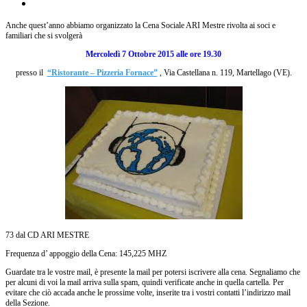
Anche quest’anno abbiamo organizzato la Cena Sociale ARI Mestre rivolta ai soci e
familiari che si svolgerà
Mercoledì 7 Ottobre 2015 alle ore 19.30
presso il
“Ristorante – Pizzeria Fornace”
, Via Castellana n. 119, Martellago (VE).
73 dal CD ARI MESTRE
Frequenza d’ appoggio della Cena: 145,225 MHZ
Guardate tra le vostre mail, è presente la mail per potersi iscrivere alla cena. Segnaliamo che
per alcuni di voi la mail arriva sulla spam, quindi verificate anche in quella cartella. Per
evitare che ciò accada anche le prossime volte, inserite tra i vostri contatti l’indirizzo mail
della Sezione.