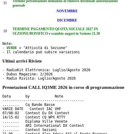
Termine presentazione domanda di rinnovo decennale autorizzazione
31
generale
NOVEMBRE
DICEMBRE
TERMINE PAGAMENTO QUOTA SOCIALE 2027 IN
18
SEZIONE/BONIFICO e scambio auguri in Sezione 21.30
Note: 

- 
VERDE
 = "Attività di Sezione"

- Il calendario può subire variazioni
Ultimi arrivi Riviste
- RadioKit Elettronica: Luglio/Agosto 2026

- Dubus Magazine: 2/2026

Prenotazioni CALL IQ3ME 2026 in corso di programmazione
Data       by     	 Note

---------------------------------------

........   Cq Bande Basse

VARIE DATE   Contest IAC VHF

07/08-02   Contest Eu DX Contest

14/15-02   Contest CQ WPX RTTY 

........   Diploma Ville Venete

........   ARI International DX Contest

........   Contest Sezioni
