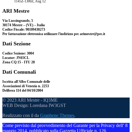
1145Z-1300Z, Aug 12
ARI Mestre
Via Lussingrande, 5
30174 Mestre – (VE) – Italia
Codice Fiscale: 90109430273
Per fatturazione elettronica utilizzare l'indirizzo pec arimestre@pec.it
Dati Sezione
Codice Sezione: 3004
Locator: JN65CL
Zona CQ 15 - ITU 28
Dati Comunali
Iscritta all'Albo Comunale delle
Associazioni di Venezia n. 2253
Delibera 114 del 04/10/2004
© 2023 ARI Mestre - IQ3ME
WEB Design: Loredana IW3GST
Realizzato con il
da
Graphene Themes
.
Come previsto dal provvedimento del Garante per la Privacy dell’ 8
maggio 2014, pubblicato sulla Gazzetta Ufficiale n. 126