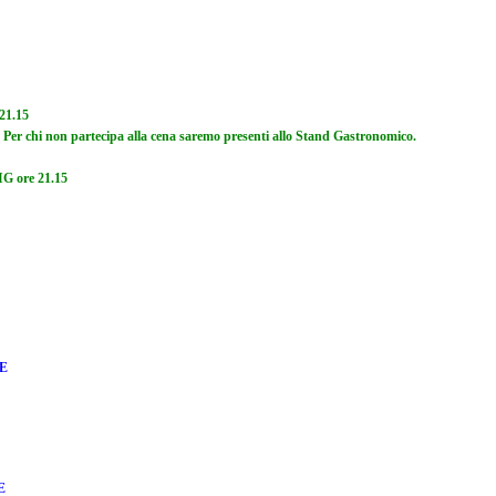
21.15
. Per chi non partecipa alla cena saremo presenti allo Stand Gastronomico.
IG ore 21.15
E
E