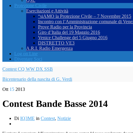
QSL
Protezione Civile
Esercitazioni e Attività
“siAMO la Protezione Civile – 7 Novembre 2015
Incontro con l’Amministrazione comunale di Vene
Prove Radio per la Provincia
Giro d’Italia del 19 Maggio 2016
Venice Challenge del 5 Giugno 2016
DISTRETTO VE3
A.R.I. Radio Emergenza
Log on Line
Diventare Soci
Contest CQ WW DX SSB
Bicentenario della nascita di G. Verdi
Ott
15
2013
Contest Bande Basse 2014
Di
IQ3ME
in
Contest
,
Notizie