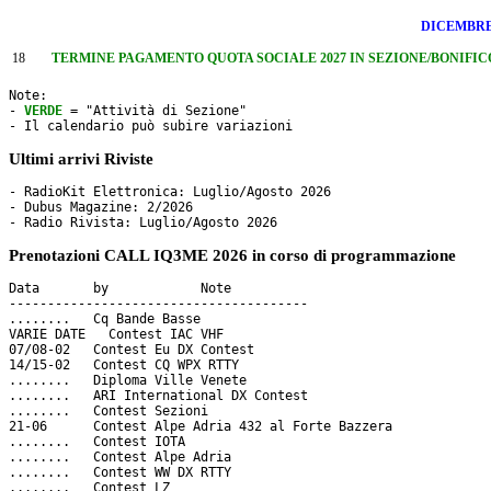
DICEMBR
18
TERMINE PAGAMENTO QUOTA SOCIALE 2027 IN SEZIONE/BONIFICO e sca
Note: 

- 
VERDE
 = "Attività di Sezione"

- Il calendario può subire variazioni
Ultimi arrivi Riviste
- RadioKit Elettronica: Luglio/Agosto 2026

- Dubus Magazine: 2/2026

Prenotazioni CALL IQ3ME 2026 in corso di programmazione
Data       by     	 Note

---------------------------------------

........   Cq Bande Basse

VARIE DATE   Contest IAC VHF

07/08-02   Contest Eu DX Contest

14/15-02   Contest CQ WPX RTTY 

........   Diploma Ville Venete

........   ARI International DX Contest

........   Contest Sezioni

21-06      Contest Alpe Adria 432 al Forte Bazzera

........   Contest IOTA

........   Contest Alpe Adria

........   Contest WW DX RTTY

........   Contest LZ
