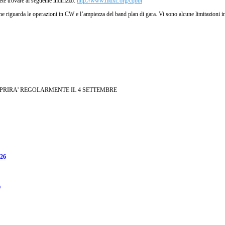
te trovare al seguente indirizzo:
http://www.mdxc.org/cqbbi
 che riguarda le operazioni in CW e l’ampiezza del band plan di gara. Vi sono alcune limitazioni 
APRIRA' REGOLARMENTE IL 4 SETTEMBRE
26
O