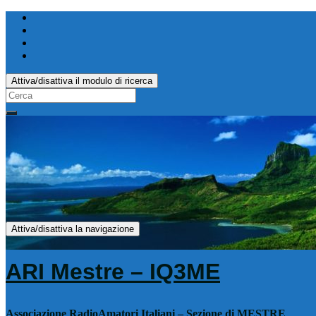
Attiva/disattiva il modulo di ricerca
Search
for:
Attiva/disattiva la navigazione
ARI Mestre – IQ3ME
Associazione RadioAmatori Italiani – Sezione di MESTRE