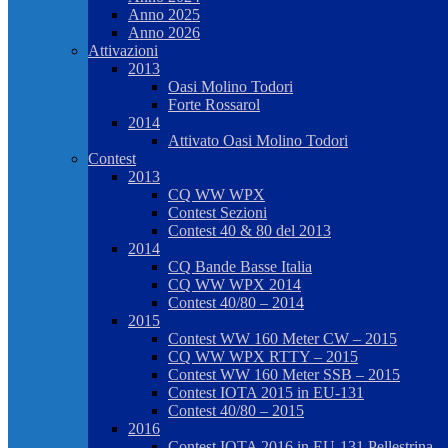
Anno 2025
Anno 2026
Attivazioni
2013
Oasi Molino Todori
Forte Rossarol
2014
Attivato Oasi Molino Todori
Contest
2013
CQ WW WPX
Contest Sezioni
Contest 40 & 80 del 2013
2014
CQ Bande Basse Italia
CQ WW WPX 2014
Contest 40/80 – 2014
2015
Contest WW 160 Meter CW – 2015
CQ WW WPX RTTY – 2015
Contest WW 160 Meter SSB – 2015
Contest IOTA 2015 in EU-131
Contest 40/80 – 2015
2016
Contest IOTA 2016 in EU-131 Pellestrina