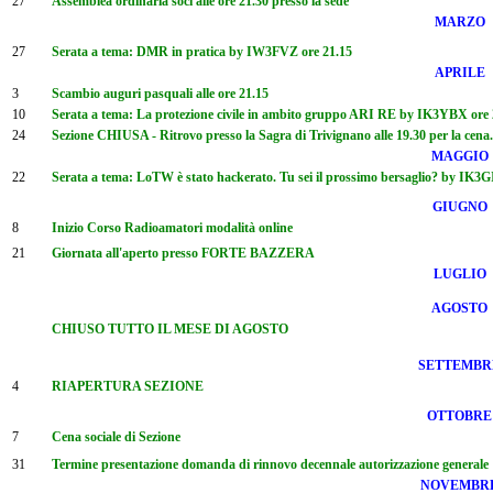
27
Assemblea ordinaria soci alle ore 21.30 presso la sede
MARZO
27
Serata a tema: DMR in pratica by IW3FVZ ore 21.15
APRILE
3
Scambio auguri pasquali alle ore 21.15
10
Serata a tema: La protezione civile in ambito gruppo ARI RE by IK3YBX ore 
24
Sezione CHIUSA - Ritrovo presso la Sagra di Trivignano alle 19.30 per la cena
MAGGIO
22
Serata a tema: LoTW è stato hackerato. Tu sei il prossimo bersaglio? by IK3G
GIUGNO
8
Inizio Corso Radioamatori modalità online
21
Giornata all'aperto presso FORTE BAZZERA
LUGLIO
AGOSTO
CHIUSO TUTTO IL MESE DI AGOSTO
SETTEMBR
4
RIAPERTURA SEZIONE
OTTOBRE
7
Cena sociale di Sezione
31
Termine presentazione domanda di rinnovo decennale autorizzazione generale
NOVEMBR