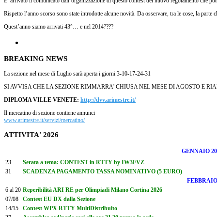
E’ arrivato il comunicato dall’organizzazione di questo contest del nuovo regolamento che pote
Rispetto l’anno scorso sono state introdotte alcune novità. Da osservare, tra le cose, la parte
Quest’anno siamo arrivati 43°… e nel 2014????
BREAKING NEWS
La sezione nel mese di Luglio sarà aperta i giorni 3-10-17-24-31
SI AVVISA CHE LA SEZIONE RIMMARRA' CHIUSA NEL MESE DI AGOSTO E RI
DIPLOMA VILLE VENETE:
http://dvv.arimestre.it/
Il mercatino di sezione contiene annunci
www.arimestre.it/servizi/mercatino/
ATTIVITA' 2026
GENNAIO 20
23
Serata a tema: CONTEST in RTTY by IW3FVZ
31
SCADENZA PAGAMENTO TASSA NOMINATIVO (5 EURO)
FEBBRAI
6 al 20
Reperibilità ARI RE per Olimpiadi Milano Cortina 2026
07/08
Contest EU DX dalla Sezione
14/15
Contest WPX RTTY MultiDistribuito