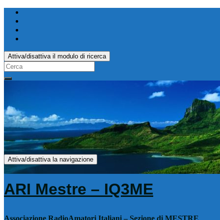
Attiva/disattiva il modulo di ricerca
Search
for:
Attiva/disattiva la navigazione
ARI Mestre – IQ3ME
Associazione RadioAmatori Italiani – Sezione di MESTRE