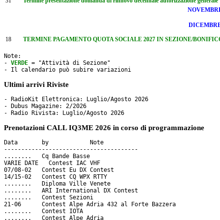
31
Termine presentazione domanda di rinnovo decennale autorizzazione generale
NOVEMBR
DICEMBR
18
TERMINE PAGAMENTO QUOTA SOCIALE 2027 IN SEZIONE/BONIFICO e sca
Note: 

- 
VERDE
 = "Attività di Sezione"

- Il calendario può subire variazioni
Ultimi arrivi Riviste
- RadioKit Elettronica: Luglio/Agosto 2026

- Dubus Magazine: 2/2026

Prenotazioni CALL IQ3ME 2026 in corso di programmazione
Data       by     	 Note

---------------------------------------

........   Cq Bande Basse

VARIE DATE   Contest IAC VHF

07/08-02   Contest Eu DX Contest

14/15-02   Contest CQ WPX RTTY 

........   Diploma Ville Venete

........   ARI International DX Contest

........   Contest Sezioni

21-06      Contest Alpe Adria 432 al Forte Bazzera

........   Contest IOTA

........   Contest Alpe Adria
