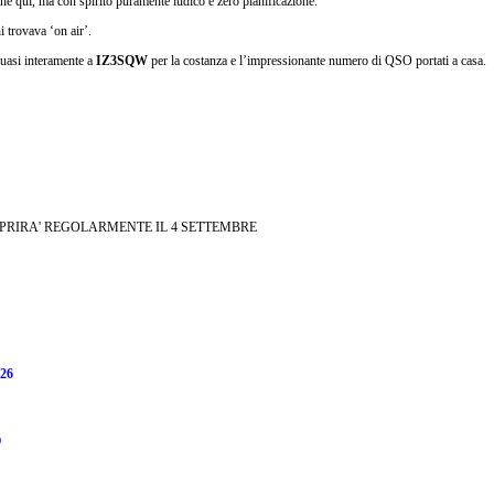
 qui, ma con spirito puramente ludico e zero pianificazione.
 trovava ‘on air’.
 quasi interamente a
IZ3SQW
per la costanza e l’impressionante numero di QSO portati a casa.
APRIRA' REGOLARMENTE IL 4 SETTEMBRE
26
O