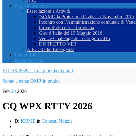
QSL
Protezione Civile
Esercitazioni e Attività
“siAMO la Protezione Civile – 7 Novembre 2015
Incontro con l’Amministrazione comunale di Vene
Prove Radio per la Provincia
Giro d’Italia del 19 Maggio 2016
Venice Challenge del 5 Giugno 2016
DISTRETTO VE3
A.R.I. Radio Emergenza
Log on Line
Diventare Soci
EU DX 2026 – Una pioggia di punti
Serata a tema: DMR in pratica
Feb
20
2026
CQ WPX RTTY 2026
Di
IQ3ME
in
Contest
,
Notizie