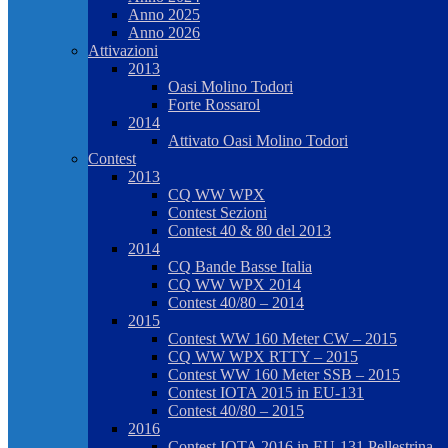
Anno 2025
Anno 2026
Attivazioni
2013
Oasi Molino Todori
Forte Rossarol
2014
Attivato Oasi Molino Todori
Contest
2013
CQ WW WPX
Contest Sezioni
Contest 40 & 80 del 2013
2014
CQ Bande Basse Italia
CQ WW WPX 2014
Contest 40/80 – 2014
2015
Contest WW 160 Meter CW – 2015
CQ WW WPX RTTY – 2015
Contest WW 160 Meter SSB – 2015
Contest IOTA 2015 in EU-131
Contest 40/80 – 2015
2016
Contest IOTA 2016 in EU-131 Pellestrina