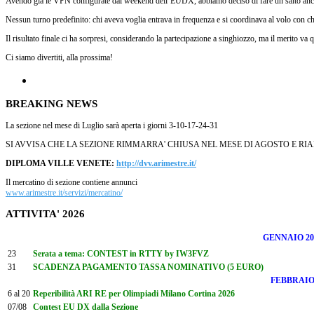
Avendo già le VPN configurate dal weekend dell’EUDX, abbiamo deciso di fare un salto anche
Nessun turno predefinito: chi aveva voglia entrava in frequenza e si coordinava al volo con chi
Il risultato finale ci ha sorpresi, considerando la partecipazione a singhiozzo, ma il merito va
Ci siamo divertiti, alla prossima!
BREAKING NEWS
La sezione nel mese di Luglio sarà aperta i giorni 3-10-17-24-31
SI AVVISA CHE LA SEZIONE RIMMARRA' CHIUSA NEL MESE DI AGOSTO E RI
DIPLOMA VILLE VENETE:
http://dvv.arimestre.it/
Il mercatino di sezione contiene annunci
www.arimestre.it/servizi/mercatino/
ATTIVITA' 2026
GENNAIO 20
23
Serata a tema: CONTEST in RTTY by IW3FVZ
31
SCADENZA PAGAMENTO TASSA NOMINATIVO (5 EURO)
FEBBRAI
6 al 20
Reperibilità ARI RE per Olimpiadi Milano Cortina 2026
07/08
Contest EU DX dalla Sezione