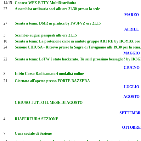
14/15
Contest WPX RTTY MultiDistribuito
27
Assemblea ordinaria soci alle ore 21.30 presso la sede
MARZO
27
Serata a tema: DMR in pratica by IW3FVZ ore 21.15
APRILE
3
Scambio auguri pasquali alle ore 21.15
10
Serata a tema: La protezione civile in ambito gruppo ARI RE by IK3YBX ore 
24
Sezione CHIUSA - Ritrovo presso la Sagra di Trivignano alle 19.30 per la cena
MAGGIO
22
Serata a tema: LoTW è stato hackerato. Tu sei il prossimo bersaglio? by IK3G
GIUGNO
8
Inizio Corso Radioamatori modalità online
21
Giornata all'aperto presso FORTE BAZZERA
LUGLIO
AGOSTO
CHIUSO TUTTO IL MESE DI AGOSTO
SETTEMBR
4
RIAPERTURA SEZIONE
OTTOBRE
7
Cena sociale di Sezione