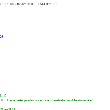
APRIRA' REGOLARMENTE IL 4 SETTEMBRE
26
O
21.15
. Per chi non partecipa alla cena saremo presenti allo Stand Gastronomico.
IG ore 21.15