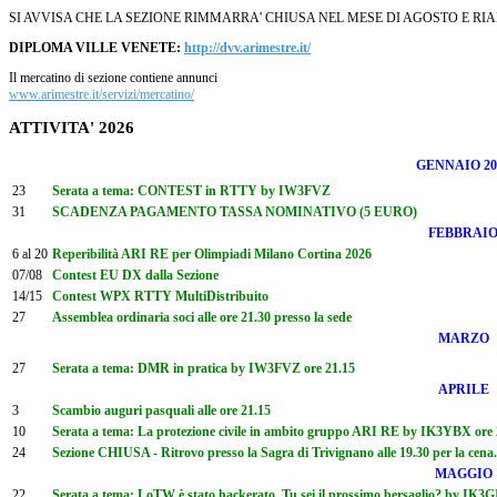
SI AVVISA CHE LA SEZIONE RIMMARRA' CHIUSA NEL MESE DI AGOSTO E RI
DIPLOMA VILLE VENETE:
http://dvv.arimestre.it/
Il mercatino di sezione contiene annunci
www.arimestre.it/servizi/mercatino/
ATTIVITA' 2026
GENNAIO 20
23
Serata a tema: CONTEST in RTTY by IW3FVZ
31
SCADENZA PAGAMENTO TASSA NOMINATIVO (5 EURO)
FEBBRAI
6 al 20
Reperibilità ARI RE per Olimpiadi Milano Cortina 2026
07/08
Contest EU DX dalla Sezione
14/15
Contest WPX RTTY MultiDistribuito
27
Assemblea ordinaria soci alle ore 21.30 presso la sede
MARZO
27
Serata a tema: DMR in pratica by IW3FVZ ore 21.15
APRILE
3
Scambio auguri pasquali alle ore 21.15
10
Serata a tema: La protezione civile in ambito gruppo ARI RE by IK3YBX ore 
24
Sezione CHIUSA - Ritrovo presso la Sagra di Trivignano alle 19.30 per la cena
MAGGIO
22
Serata a tema: LoTW è stato hackerato. Tu sei il prossimo bersaglio? by IK3G