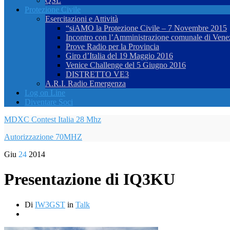
QSL
Protezione Civile
Esercitazioni e Attività
“siAMO la Protezione Civile – 7 Novembre 2015
Incontro con l’Amministrazione comunale di Vene
Prove Radio per la Provincia
Giro d’Italia del 19 Maggio 2016
Venice Challenge del 5 Giugno 2016
DISTRETTO VE3
A.R.I. Radio Emergenza
Log on Line
Diventare Soci
MDXC Contest Italia 28 Mhz
Autorizzazione 70MHZ
Giu
24
2014
Presentazione di IQ3KU
Di
IW3GST
in
Talk