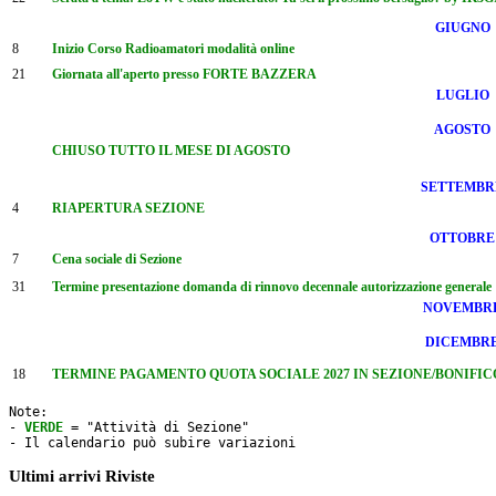
GIUGNO
8
Inizio Corso Radioamatori modalità online
21
Giornata all'aperto presso FORTE BAZZERA
LUGLIO
AGOSTO
CHIUSO TUTTO IL MESE DI AGOSTO
SETTEMBR
4
RIAPERTURA SEZIONE
OTTOBRE
7
Cena sociale di Sezione
31
Termine presentazione domanda di rinnovo decennale autorizzazione generale
NOVEMBR
DICEMBR
18
TERMINE PAGAMENTO QUOTA SOCIALE 2027 IN SEZIONE/BONIFICO e sca
Note: 

- 
VERDE
 = "Attività di Sezione"

- Il calendario può subire variazioni
Ultimi arrivi Riviste