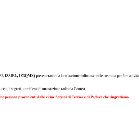
J, IZ3IBL, IZ3QMX)
presenteranno la loro stazione radioamatoriale costruita per fare attività 
ucchi, i segreti, i problemi di una stazione radio da Contest.
une persone provenienti dalle vicine Sezioni di Treviso e di Padova che ringraziamo.