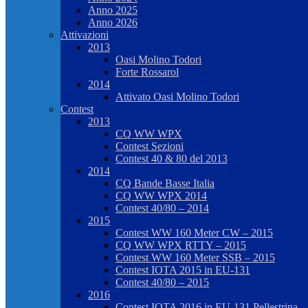
Anno 2025
Anno 2026
Attivazioni
2013
Oasi Molino Todori
Forte Rossarol
2014
Attivato Oasi Molino Todori
Contest
2013
CQ WW WPX
Contest Sezioni
Contest 40 & 80 del 2013
2014
CQ Bande Basse Italia
CQ WW WPX 2014
Contest 40/80 – 2014
2015
Contest WW 160 Meter CW – 2015
CQ WW WPX RTTY – 2015
Contest WW 160 Meter SSB – 2015
Contest IOTA 2015 in EU-131
Contest 40/80 – 2015
2016
Contest IOTA 2016 in EU-131 Pellestrina