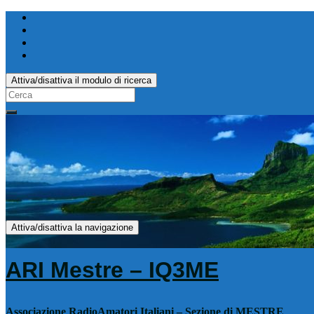
Attiva/disattiva il modulo di ricerca
Search
for:
Attiva/disattiva la navigazione
ARI Mestre – IQ3ME
Associazione RadioAmatori Italiani – Sezione di MESTRE