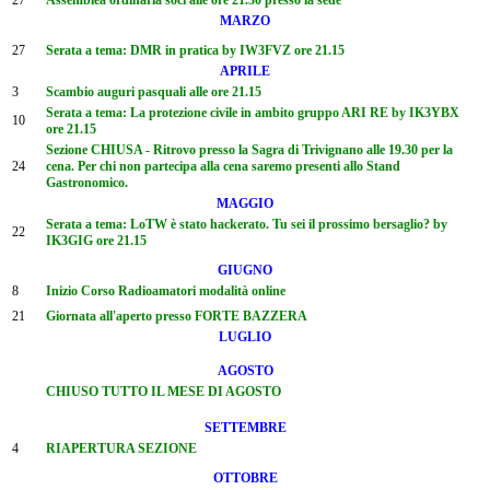
MARZO
27
Serata a tema: DMR in pratica by IW3FVZ ore 21.15
APRILE
3
Scambio auguri pasquali alle ore 21.15
Serata a tema: La protezione civile in ambito gruppo ARI RE by IK3YBX
10
ore 21.15
Sezione CHIUSA - Ritrovo presso la Sagra di Trivignano alle 19.30 per la
24
cena. Per chi non partecipa alla cena saremo presenti allo Stand
Gastronomico.
MAGGIO
Serata a tema: LoTW è stato hackerato. Tu sei il prossimo bersaglio? by
22
IK3GIG ore 21.15
GIUGNO
8
Inizio Corso Radioamatori modalità online
21
Giornata all'aperto presso FORTE BAZZERA
LUGLIO
AGOSTO
CHIUSO TUTTO IL MESE DI AGOSTO
SETTEMBRE
4
RIAPERTURA SEZIONE
OTTOBRE