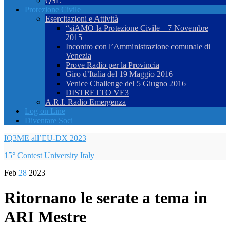
QSL
Protezione Civile
Esercitazioni e Attività
“siAMO la Protezione Civile – 7 Novembre
2015
Incontro con l’Amministrazione comunale di
Venezia
Prove Radio per la Provincia
Giro d’Italia del 19 Maggio 2016
Venice Challenge del 5 Giugno 2016
DISTRETTO VE3
A.R.I. Radio Emergenza
Log on Line
Diventare Soci
IQ3ME all’EU-DX 2023
15° Contest University Italy
Feb
28
2023
Ritornano le serate a tema in
ARI Mestre