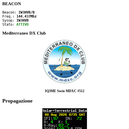
BEACON
Beacon: 
IW3HVB/B
Freq.: 
144.437Mhz
Sysop: 
IW3HVB
Stato: 
ATTIVO
Mediterraneo DX Club
IQ3ME Socio MDXC #512
Propagazione