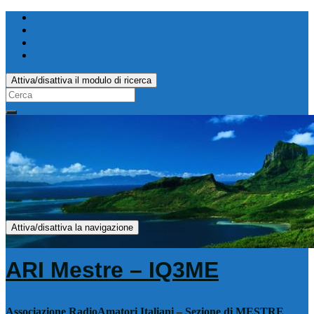
Attiva/disattiva il modulo di ricerca
Search
for:
Attiva/disattiva la navigazione
ARI Mestre – IQ3ME
Associazione RadioAmatori Italiani – Sezione di MESTRE