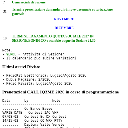
7
Cena sociale di Sezione
Termine presentazione domanda di rinnovo decennale autorizzazione
31
generale
NOVEMBRE
DICEMBRE
TERMINE PAGAMENTO QUOTA SOCIALE 2027 IN
18
SEZIONE/BONIFICO e scambio auguri in Sezione 21.30
Note: 

- 
VERDE
 = "Attività di Sezione"

- Il calendario può subire variazioni
Ultimi arrivi Riviste
- RadioKit Elettronica: Luglio/Agosto 2026

- Dubus Magazine: 2/2026

Prenotazioni CALL IQ3ME 2026 in corso di programmazione
Data       by     	 Note

---------------------------------------

........   Cq Bande Basse

VARIE DATE   Contest IAC VHF

07/08-02   Contest Eu DX Contest

14/15-02   Contest CQ WPX RTTY 

........   Diploma Ville Venete
