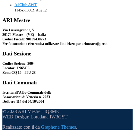
A1Club AWT
1145Z-1300Z, Aug 12
ARI Mestre
Via Lussingrande, 5
30174 Mestre – (VE) – Italia
Codice Fiscale: 90109430273
Per fatturazione elettronica utilizzare l'indirizzo pec arimestre@pec.it
Dati Sezione
Codice Sezione: 3004
Locator: JN65CL
Zona CQ 15 - ITU 28
Dati Comunali
Iscritta all'Albo Comunale delle
Associazioni di Venezia n. 2253
Delibera 114 del 04/10/2004
© 2023 ARI Mestre - IQ3ME
WEB Design: Loredana IW3GST
Realizzato con il
da
Graphene Themes
.