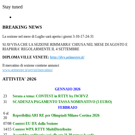
Stay tuned
BREAKING NEWS
La sezione nel mese di Luglio sarà aperta i giorni 3-10-17-24-31
SI AVVISA CHE LA SEZIONE RIMMARRA' CHIUSA NEL MESE DI AGOSTO E
RIAPRIRA' REGOLARMENTE IL 4 SETTEMBRE
DIPLOMA VILLE VENETE:
http://dvv.arimestre.it/
Il mercatino di sezione contiene annunci
www.arimestre.it/servizi/mercatino/
ATTIVITA' 2026
GENNAIO 2026
23
Serata a tema: CONTEST in RTTY by IW3FVZ
31
SCADENZA PAGAMENTO TASSA NOMINATIVO (5 EURO)
FEBBRAIO
6 al
Reperibilità ARI RE per Olimpiadi Milano Cortina 2026
20
07/08
Contest EU DX dalla Sezione
14/15
Contest WPX RTTY MultiDistribuito
27
Assemblea ordinaria soci alle ore 21.30 presso la sede