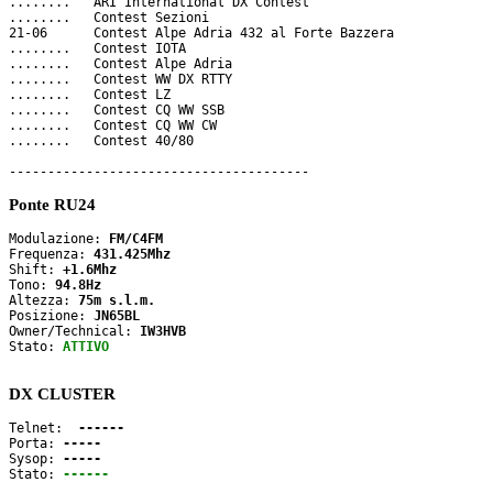
........   ARI International DX Contest

........   Contest Sezioni

21-06      Contest Alpe Adria 432 al Forte Bazzera

........   Contest IOTA

........   Contest Alpe Adria

........   Contest WW DX RTTY

........   Contest LZ

........   Contest CQ WW SSB

........   Contest CQ WW CW

........   Contest 40/80

Ponte RU24
Modulazione: 
FM/C4FM
Frequenza: 
431.425Mhz
Shift: 
+1.6Mhz
Tono: 
94.8Hz
Altezza: 
75m s.l.m.
Posizione: 
JN65BL
Owner/Technical: 
IW3HVB
Stato: 
ATTIVO
DX CLUSTER
Telnet: 
 ------
Porta: 
-----
Sysop: 
-----
Stato: 
------