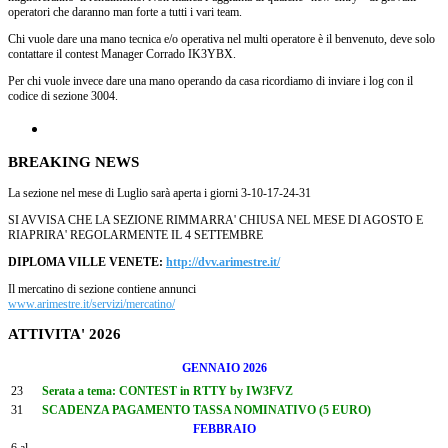
operatori che daranno man forte a tutti i vari team.
Chi vuole dare una mano tecnica e/o operativa nel multi operatore è il benvenuto, deve solo
contattare il contest Manager Corrado IK3YBX.
Per chi vuole invece dare una mano operando da casa ricordiamo di inviare i log con il
codice di sezione 3004.
BREAKING NEWS
La sezione nel mese di Luglio sarà aperta i giorni 3-10-17-24-31
SI AVVISA CHE LA SEZIONE RIMMARRA' CHIUSA NEL MESE DI AGOSTO E
RIAPRIRA' REGOLARMENTE IL 4 SETTEMBRE
DIPLOMA VILLE VENETE:
http://dvv.arimestre.it/
Il mercatino di sezione contiene annunci
www.arimestre.it/servizi/mercatino/
ATTIVITA' 2026
GENNAIO 2026
23
Serata a tema: CONTEST in RTTY by IW3FVZ
31
SCADENZA PAGAMENTO TASSA NOMINATIVO (5 EURO)
FEBBRAIO
6 al