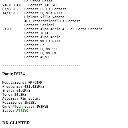
........   Cq Bande Basse

VARIE DATE   Contest IAC VHF

07/08-02   Contest Eu DX Contest

14/15-02   Contest CQ WPX RTTY 

........   Diploma Ville Venete

........   ARI International DX Contest

........   Contest Sezioni

21-06      Contest Alpe Adria 432 al Forte Bazzera

........   Contest IOTA

........   Contest Alpe Adria

........   Contest WW DX RTTY

........   Contest LZ

........   Contest CQ WW SSB

........   Contest CQ WW CW

........   Contest 40/80

Ponte RU24
Modulazione: 
FM/C4FM
Frequenza: 
431.425Mhz
Shift: 
+1.6Mhz
Tono: 
94.8Hz
Altezza: 
75m s.l.m.
Posizione: 
JN65BL
Owner/Technical: 
IW3HVB
Stato: 
ATTIVO
DX CLUSTER