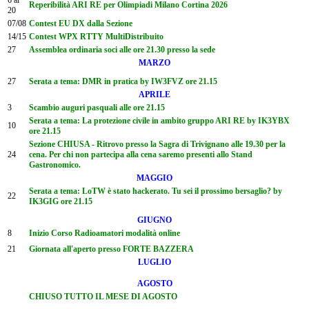
Reperibilità ARI RE per Olimpiadi Milano Cortina 2026
20
07/08
Contest EU DX dalla Sezione
14/15
Contest WPX RTTY MultiDistribuito
27
Assemblea ordinaria soci alle ore 21.30 presso la sede
MARZO
27
Serata a tema: DMR in pratica by IW3FVZ ore 21.15
APRILE
3
Scambio auguri pasquali alle ore 21.15
Serata a tema: La protezione civile in ambito gruppo ARI RE by IK3YBX
10
ore 21.15
Sezione CHIUSA - Ritrovo presso la Sagra di Trivignano alle 19.30 per la
24
cena. Per chi non partecipa alla cena saremo presenti allo Stand
Gastronomico.
MAGGIO
Serata a tema: LoTW è stato hackerato. Tu sei il prossimo bersaglio? by
22
IK3GIG ore 21.15
GIUGNO
8
Inizio Corso Radioamatori modalità online
21
Giornata all'aperto presso FORTE BAZZERA
LUGLIO
AGOSTO
CHIUSO TUTTO IL MESE DI AGOSTO