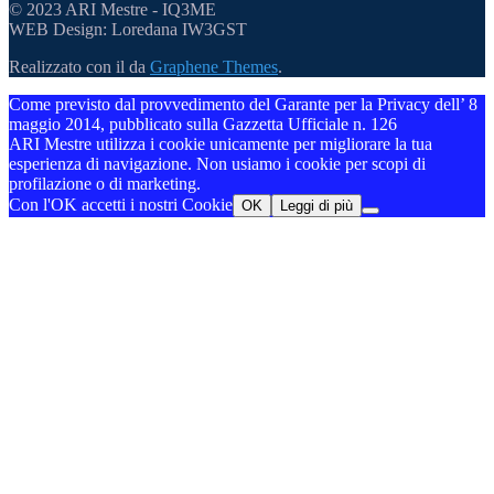
© 2023 ARI Mestre - IQ3ME
WEB Design: Loredana IW3GST
Realizzato con il
da
Graphene Themes
.
Come previsto dal provvedimento del Garante per la Privacy dell’ 8
maggio 2014, pubblicato sulla Gazzetta Ufficiale n. 126
ARI Mestre utilizza i cookie unicamente per migliorare la tua
esperienza di navigazione. Non usiamo i cookie per scopi di
profilazione o di marketing.
Con l'OK accetti i nostri Cookie
OK
Leggi di più