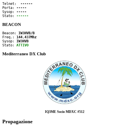
Telnet: 
 ------
Porta: 
-----
Sysop: 
-----
Stato: 
------
BEACON
Beacon: 
IW3HVB/B
Freq.: 
144.437Mhz
Sysop: 
IW3HVB
Stato: 
ATTIVO
Mediterraneo DX Club
IQ3ME Socio MDXC #512
Propagazione