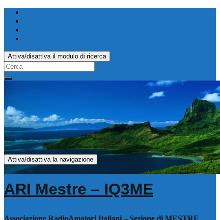
Attiva/disattiva il modulo di ricerca
Search
for:
Attiva/disattiva la navigazione
ARI Mestre – IQ3ME
Associazione RadioAmatori Italiani – Sezione di MESTRE