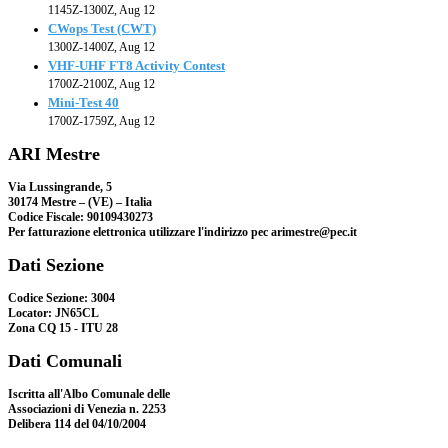
1145Z-1300Z, Aug 12
CWops Test (CWT)
1300Z-1400Z, Aug 12
VHF-UHF FT8 Activity Contest
1700Z-2100Z, Aug 12
Mini-Test 40
1700Z-1759Z, Aug 12
ARI Mestre
Via Lussingrande, 5
30174 Mestre – (VE) – Italia
Codice Fiscale: 90109430273
Per fatturazione elettronica utilizzare l'indirizzo pec arimestre@pec.it
Dati Sezione
Codice Sezione: 3004
Locator: JN65CL
Zona CQ 15 - ITU 28
Dati Comunali
Iscritta all'Albo Comunale delle
Associazioni di Venezia n. 2253
Delibera 114 del 04/10/2004