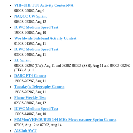
VHF-UHF FT8 Activity Contest-NA
0000Z-0500Z, Aug 6
NAQCC CW Sprint
0030Z-0230Z, Aug 12
ICWC Medium Speed Test
1900Z-2000Z, Aug 10
Worldwide Sideband Activity Contest
0100Z-0159Z, Aug 11
ICWC Medium Speed Test
0300Z-0400Z, Aug 11
ZL Sprint
0800Z-0829Z (CW), Aug 11 and 0830Z-0859Z (SSB), Aug 11 and 0900Z-0929Z
(FT4), Aug 11
DARC FT4 Contest
1900Z-2029Z, Aug 11
Tuesday's Telegraphy Contest
1930Z-2020Z, Aug 11
Phone Weekly Test
0230Z-0300Z, Aug 12
ICWC Medium Speed Test
1300Z-1400Z, Aug 10
MMMonVHF/DUBUS 144 MHz Meteorscatter Sprint Contest
0700Z, Aug 12 to 0700Z, Aug 14
A1Club AWT