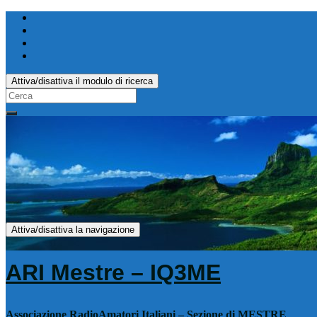
Attiva/disattiva il modulo di ricerca
Search
for:
Attiva/disattiva la navigazione
ARI Mestre – IQ3ME
Associazione RadioAmatori Italiani – Sezione di MESTRE