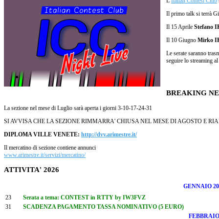
L’
Italian Contest Club
Il primo talk si terrà 
Il 15 Aprile
Stefano
I
Il 10 Giugno
Mirko
I
Le serate saranno tras
seguire lo streaming a
BREAKING N
La sezione nel mese di Luglio sarà aperta i giorni 3-10-17-24-31
SI AVVISA CHE LA SEZIONE RIMMARRA' CHIUSA NEL MESE DI AGOSTO E RI
DIPLOMA VILLE VENETE:
http://dvv.arimestre.it/
Il mercatino di sezione contiene annunci
www.arimestre.it/servizi/mercatino/
ATTIVITA' 2026
GENNAIO 20
23
Serata a tema: CONTEST in RTTY by IW3FVZ
31
SCADENZA PAGAMENTO TASSA NOMINATIVO (5 EURO)
FEBBRAI