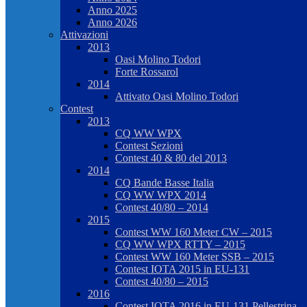
Anno 2025
Anno 2026
Attivazioni
2013
Oasi Molino Todori
Forte Rossarol
2014
Attivato Oasi Molino Todori
Contest
2013
CQ WW WPX
Contest Sezioni
Contest 40 & 80 del 2013
2014
CQ Bande Basse Italia
CQ WW WPX 2014
Contest 40/80 – 2014
2015
Contest WW 160 Meter CW – 2015
CQ WW WPX RTTY – 2015
Contest WW 160 Meter SSB – 2015
Contest IOTA 2015 in EU-131
Contest 40/80 – 2015
2016
Contest IOTA 2016 in EU-131 Pellestrina