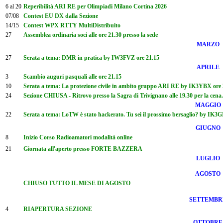
6 al 20
Reperibilità ARI RE per Olimpiadi Milano Cortina 2026
07/08
Contest EU DX dalla Sezione
14/15
Contest WPX RTTY MultiDistribuito
27
Assemblea ordinaria soci alle ore 21.30 presso la sede
MARZO
27
Serata a tema: DMR in pratica by IW3FVZ ore 21.15
APRILE
3
Scambio auguri pasquali alle ore 21.15
10
Serata a tema: La protezione civile in ambito gruppo ARI RE by IK3YBX ore 
24
Sezione CHIUSA - Ritrovo presso la Sagra di Trivignano alle 19.30 per la cena
MAGGIO
22
Serata a tema: LoTW è stato hackerato. Tu sei il prossimo bersaglio? by IK3G
GIUGNO
8
Inizio Corso Radioamatori modalità online
21
Giornata all'aperto presso FORTE BAZZERA
LUGLIO
AGOSTO
CHIUSO TUTTO IL MESE DI AGOSTO
SETTEMBR
4
RIAPERTURA SEZIONE
OTTOBRE