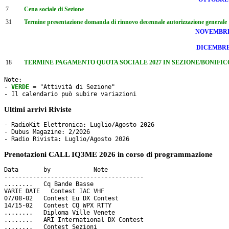
7
Cena sociale di Sezione
31
Termine presentazione domanda di rinnovo decennale autorizzazione generale
NOVEMBR
DICEMBR
18
TERMINE PAGAMENTO QUOTA SOCIALE 2027 IN SEZIONE/BONIFICO e sca
Note: 

- 
VERDE
 = "Attività di Sezione"

- Il calendario può subire variazioni
Ultimi arrivi Riviste
- RadioKit Elettronica: Luglio/Agosto 2026

- Dubus Magazine: 2/2026

Prenotazioni CALL IQ3ME 2026 in corso di programmazione
Data       by     	 Note

---------------------------------------

........   Cq Bande Basse

VARIE DATE   Contest IAC VHF

07/08-02   Contest Eu DX Contest

14/15-02   Contest CQ WPX RTTY 

........   Diploma Ville Venete

........   ARI International DX Contest

........   Contest Sezioni
