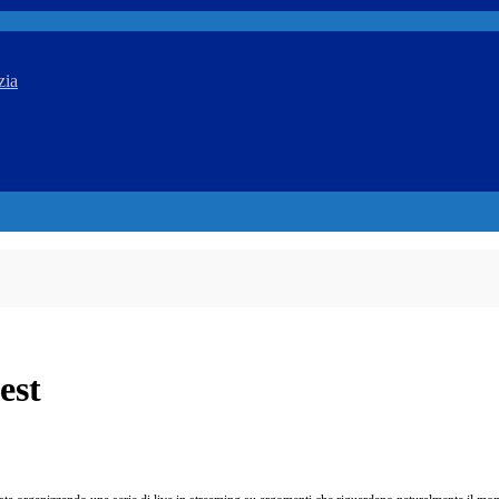
zia
est