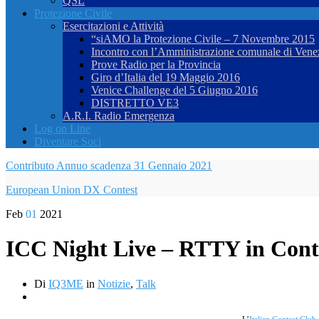
QSL
Protezione Civile
Esercitazioni e Attività
“siAMO la Protezione Civile – 7 Novembre 2015
Incontro con l’Amministrazione comunale di Vene
Prove Radio per la Provincia
Giro d’Italia del 19 Maggio 2016
Venice Challenge del 5 Giugno 2016
DISTRETTO VE3
A.R.I. Radio Emergenza
Log on Line
Diventare Soci
Contributo Annuo scadenza 31 Gennaio 2021
European Union DX Contest
Feb
01
2021
ICC Night Live – RTTY in Cont
Di
IQ3ME
in
Notizie
,
Talk