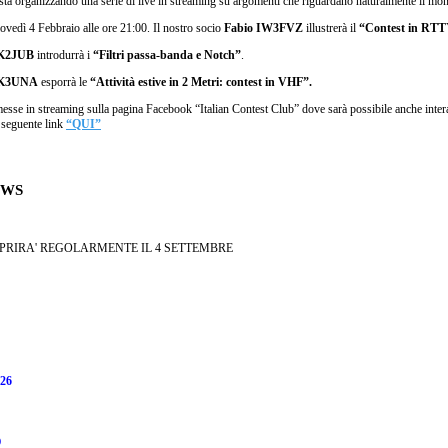
sta organizzando una serie di live in streaming su argomenti che riguardano naturalmente il mo
Giovedì 4 Febbraio alle ore 21:00. Il nostro socio
Fabio IW3FVZ
illustrerà il
“Contest in RT
K2JUB
introdurrà i
“Filtri passa-banda e Notch”
.
K3UNA
esporrà le
“Attività estive in 2 Metri: contest in VHF”.
messe in streaming sulla pagina Facebook “Italian Contest Club” dove sarà possibile anche intera
l seguente link
“QUI”
EWS
APRIRA' REGOLARMENTE IL 4 SETTEMBRE
26
O