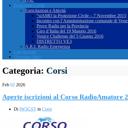
QSL
Protezione Civile
Esercitazioni e Attività
“siAMO la Protezione Civile – 7 Novembre 2015
Incontro con l’Amministrazione comunale di Vene
Prove Radio per la Provincia
Giro d’Italia del 19 Maggio 2016
Venice Challenge del 5 Giugno 2016
DISTRETTO VE3
A.R.I. Radio Emergenza
Log on Line
Diventare Soci
Categoria:
Corsi
Feb
02
2026
Aperte iscrizioni al Corso RadioAmatore 
Di
IW3GST
in
Corsi