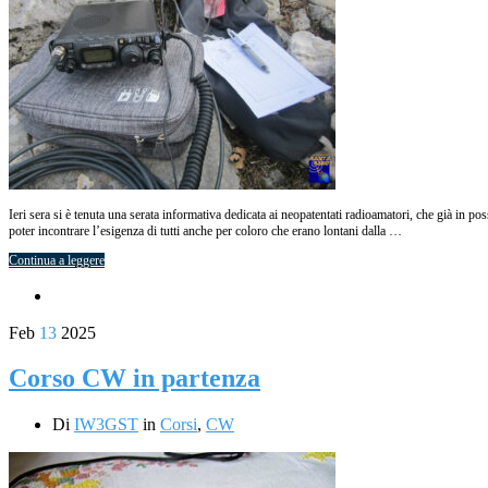
Ieri sera si è tenuta una serata informativa dedicata ai neopatentati radioamatori, che già in 
poter incontrare l’esigenza di tutti anche per coloro che erano lontani dalla …
Continua a leggere
Feb
13
2025
Corso CW in partenza
Di
IW3GST
in
Corsi
,
CW