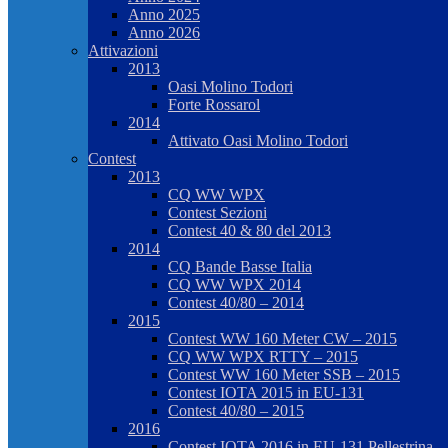
Anno 2025
Anno 2026
Attivazioni
2013
Oasi Molino Todori
Forte Rossarol
2014
Attivato Oasi Molino Todori
Contest
2013
CQ WW WPX
Contest Sezioni
Contest 40 & 80 del 2013
2014
CQ Bande Basse Italia
CQ WW WPX 2014
Contest 40/80 – 2014
2015
Contest WW 160 Meter CW – 2015
CQ WW WPX RTTY – 2015
Contest WW 160 Meter SSB – 2015
Contest IOTA 2015 in EU-131
Contest 40/80 – 2015
2016
Contest IOTA 2016 in EU-131 Pellestrina