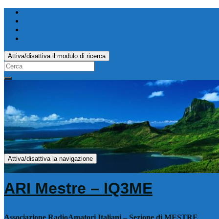
Attiva/disattiva il modulo di ricerca
Search
for:
Attiva/disattiva la navigazione
ARI Mestre – IQ3ME
Associazione RadioAmatori Italiani – Sezione di MESTRE