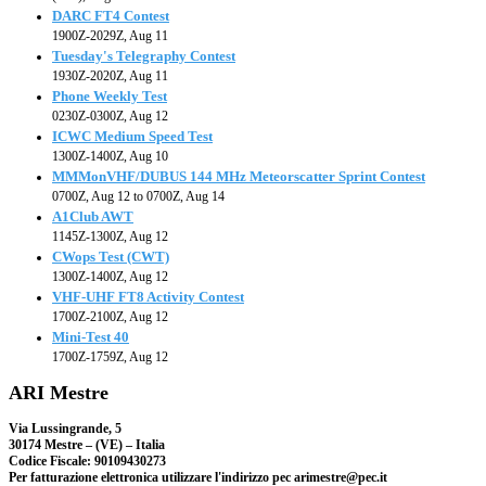
DARC FT4 Contest
1900Z-2029Z, Aug 11
Tuesday's Telegraphy Contest
1930Z-2020Z, Aug 11
Phone Weekly Test
0230Z-0300Z, Aug 12
ICWC Medium Speed Test
1300Z-1400Z, Aug 10
MMMonVHF/DUBUS 144 MHz Meteorscatter Sprint Contest
0700Z, Aug 12 to 0700Z, Aug 14
A1Club AWT
1145Z-1300Z, Aug 12
CWops Test (CWT)
1300Z-1400Z, Aug 12
VHF-UHF FT8 Activity Contest
1700Z-2100Z, Aug 12
Mini-Test 40
1700Z-1759Z, Aug 12
ARI Mestre
Via Lussingrande, 5
30174 Mestre – (VE) – Italia
Codice Fiscale: 90109430273
Per fatturazione elettronica utilizzare l'indirizzo pec arimestre@pec.it