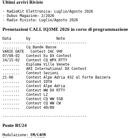
Ultimi arrivi Riviste
- RadioKit Elettronica: Luglio/Agosto 2026

- Dubus Magazine: 2/2026

Prenotazioni CALL IQ3ME 2026 in corso di programmazione
Data       by     	 Note

---------------------------------------

........   Cq Bande Basse

VARIE DATE   Contest IAC VHF

07/08-02   Contest Eu DX Contest

14/15-02   Contest CQ WPX RTTY 

........   Diploma Ville Venete

........   ARI International DX Contest

........   Contest Sezioni

21-06      Contest Alpe Adria 432 al Forte Bazzera

........   Contest IOTA

........   Contest Alpe Adria

........   Contest WW DX RTTY

........   Contest LZ

........   Contest CQ WW SSB

........   Contest CQ WW CW

........   Contest 40/80

Ponte RU24
Modulazione: 
FM/C4FM