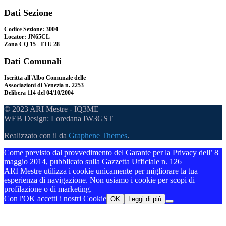
Dati Sezione
Codice Sezione: 3004
Locator: JN65CL
Zona CQ 15 - ITU 28
Dati Comunali
Iscritta all'Albo Comunale delle
Associazioni di Venezia n. 2253
Delibera 114 del 04/10/2004
© 2023 ARI Mestre - IQ3ME
WEB Design: Loredana IW3GST
Realizzato con il
da
Graphene Themes
.
Come previsto dal provvedimento del Garante per la Privacy dell’ 8
maggio 2014, pubblicato sulla Gazzetta Ufficiale n. 126
ARI Mestre utilizza i cookie unicamente per migliorare la tua
esperienza di navigazione. Non usiamo i cookie per scopi di
profilazione o di marketing.
Con l'OK accetti i nostri Cookie
OK
Leggi di più