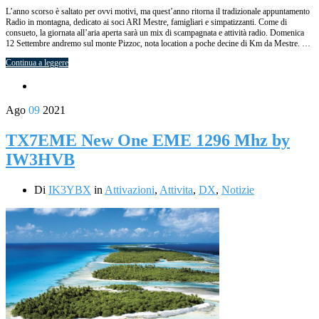
L’anno scorso è saltato per ovvi motivi, ma quest’anno ritorna il tradizionale appuntamento
Radio in montagna, dedicato ai soci ARI Mestre, famigliari e simpatizzanti. Come di
consueto, la giornata all’aria aperta sarà un mix di scampagnata e attività radio. Domenica
12 Settembre andremo sul monte Pizzoc, nota location a poche decine di Km da Mestre. …
Continua a leggere
Ago
09
2021
TX7EME New One EME 1296 Mhz by
IW3HVB
Di
IK3YBX
in
Attivazioni
,
Attivita
,
DX
,
Notizie