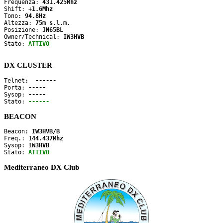
Frequenza: 
431.425Mhz
Shift: 
+1.6Mhz
Tono: 
94.8Hz
Altezza: 
75m s.l.m.
Posizione: 
JN65BL
Owner/Technical: 
IW3HVB
Stato: 
ATTIVO
DX CLUSTER
Telnet: 
 ------
Porta: 
-----
Sysop: 
-----
Stato: 
------
BEACON
Beacon: 
IW3HVB/B
Freq.: 
144.437Mhz
Sysop: 
IW3HVB
Stato: 
ATTIVO
Mediterraneo DX Club