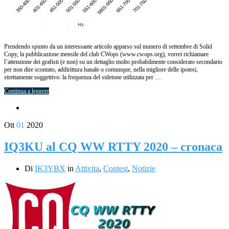
Prendendo spunto da un interessante articolo apparso sul numero di settembre di Solid
Copy, la pubblicazione mensile del club CWops (www.cwops.org), vorrei richiamare
l’attenzione dei grafisti (e non) su un dettaglio molto probabilmente considerato secondario
per non dire scontato, addirittura banale o comunque, nella migliore delle ipotesi,
strettamente soggettivo: la frequenza del sidetone utilizzata per …
Continua a leggere
Ott
01
2020
IQ3KU al CQ WW RTTY 2020 – cronaca
Di
IK3YBX
in
Attivita
,
Contest
,
Notizie