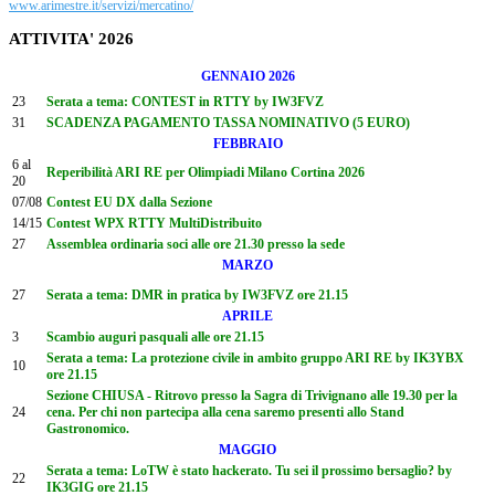
www.arimestre.it/servizi/mercatino/
ATTIVITA' 2026
GENNAIO 2026
23
Serata a tema: CONTEST in RTTY by IW3FVZ
31
SCADENZA PAGAMENTO TASSA NOMINATIVO (5 EURO)
FEBBRAIO
6 al
Reperibilità ARI RE per Olimpiadi Milano Cortina 2026
20
07/08
Contest EU DX dalla Sezione
14/15
Contest WPX RTTY MultiDistribuito
27
Assemblea ordinaria soci alle ore 21.30 presso la sede
MARZO
27
Serata a tema: DMR in pratica by IW3FVZ ore 21.15
APRILE
3
Scambio auguri pasquali alle ore 21.15
Serata a tema: La protezione civile in ambito gruppo ARI RE by IK3YBX
10
ore 21.15
Sezione CHIUSA - Ritrovo presso la Sagra di Trivignano alle 19.30 per la
24
cena. Per chi non partecipa alla cena saremo presenti allo Stand
Gastronomico.
MAGGIO
Serata a tema: LoTW è stato hackerato. Tu sei il prossimo bersaglio? by
22
IK3GIG ore 21.15