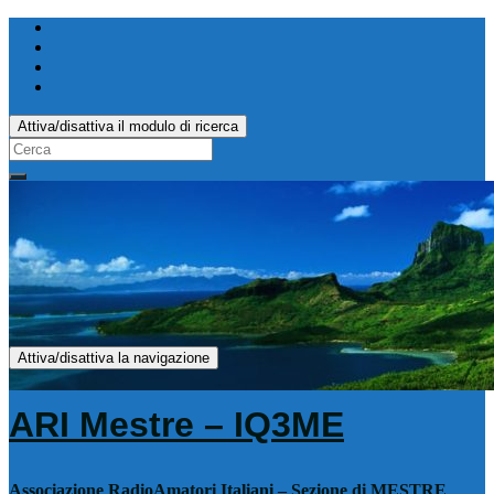
Attiva/disattiva il modulo di ricerca
Search
for:
Attiva/disattiva la navigazione
ARI Mestre – IQ3ME
Associazione RadioAmatori Italiani – Sezione di MESTRE