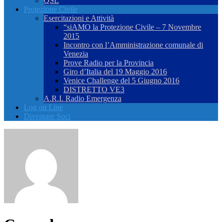
QSL
Protezione Civile
Esercitazioni e Attività
“siAMO la Protezione Civile – 7 Novembre
2015
Incontro con l’Amministrazione comunale di
Venezia
Prove Radio per la Provincia
Giro d’Italia del 19 Maggio 2016
Venice Challenge del 5 Giugno 2016
DISTRETTO VE3
A.R.I. Radio Emergenza
Log on Line
Diventare Soci