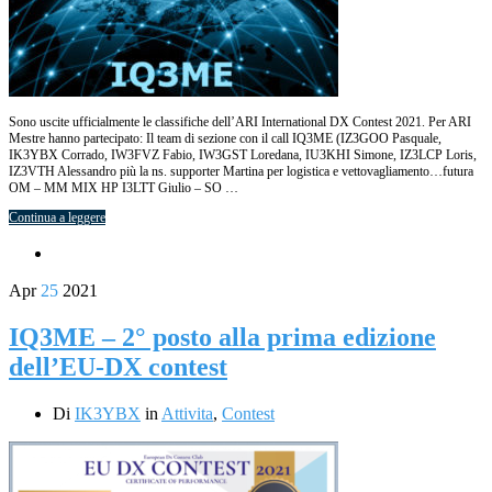
Sono uscite ufficialmente le classifiche dell’ARI International DX Contest 2021. Per ARI
Mestre hanno partecipato: Il team di sezione con il call IQ3ME (IZ3GOO Pasquale,
IK3YBX Corrado, IW3FVZ Fabio, IW3GST Loredana, IU3KHI Simone, IZ3LCP Loris,
IZ3VTH Alessandro più la ns. supporter Martina per logistica e vettovagliamento…futura
OM – MM MIX HP I3LTT Giulio – SO …
Continua a leggere
Apr
25
2021
IQ3ME – 2° posto alla prima edizione
dell’EU-DX contest
Di
IK3YBX
in
Attivita
,
Contest