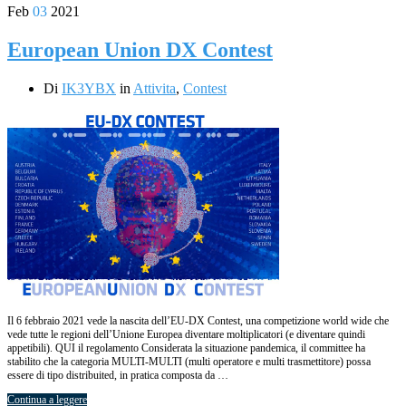
Feb
03
2021
European Union DX Contest
Di
IK3YBX
in
Attivita
,
Contest
Il 6 febbraio 2021 vede la nascita dell’EU-DX Contest, una competizione world wide che
vede tutte le regioni dell’Unione Europea diventare moltiplicatori (e diventare quindi
appetibili). QUI il regolamento Considerata la situazione pandemica, il committee ha
stabilito che la categoria MULTI-MULTI (multi operatore e multi trasmettitore) possa
essere di tipo distribuited, in pratica composta da …
Continua a leggere