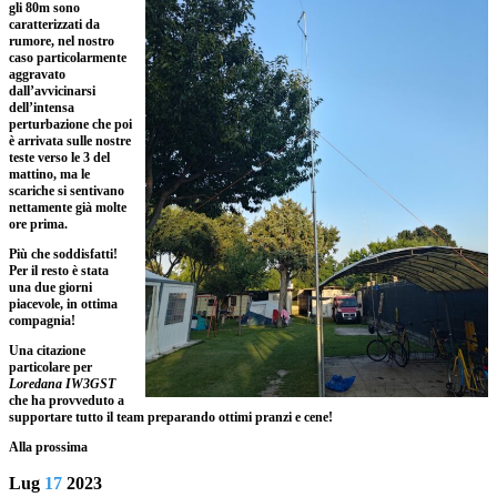
gli 80m sono
caratterizzati da
rumore, nel nostro
caso particolarmente
aggravato
dall’avvicinarsi
dell’intensa
perturbazione che poi
è arrivata sulle nostre
teste verso le 3 del
mattino, ma le
scariche si sentivano
nettamente già molte
ore prima.
Più che soddisfatti!
Per il resto è stata
una due giorni
piacevole, in ottima
compagnia!
Una citazione
particolare per
Loredana IW3GST
che ha provveduto a
supportare tutto il team preparando ottimi pranzi e cene!
Alla prossima
Lug
17
2023