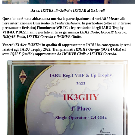
Da sx,
IK3YBX
,
IW3HVB
e
IK3QAR
al
QSL wall
Quest’anno è stata abbastanza nutrita la partecipazione dei soci
ARI Mestre
alla
fiera internazionale
Ham Radio
di
Frederichshaven
. In particolare (oltre all’interesse
prettamente fieristico) l’imminente WRTC e le premiazioni degli IARU Trophy
VHF&UP 2022, hanno portato in terra germanica
I3DLI Paolo
,
IK3GHY Giorgio
,
IK3QAR Paolo
,
IK3YBX Corrado
e
IW3HVB Giulio
.
Venerdì 23
Alex IV3KKW
in qualità di rappresentante IARU ha consegnato i premi
relativi agli IARU Trophy 2022. Tra i premiati
IK3GHY Giorgio
(SO 2.4 GHz) e il
team IQ3LX
(2m/6h) rappresentato da
IW3HVB Giulio
e
IK3YBX Corrado
.