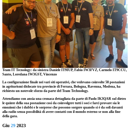
Team IT Tecnology: da sinistra Daniele IT9IUP, Fabio IW3FVZ, Carmelo IT9CCU,
Santo, Loredana IW3GST, Vincenzo
La configurazione finale nei vari siti operativi, che vedevano coinvolte 58 postazioni
in agriturismi dislocate tra provincie di Ferrara, Bologna, Ravenna, Modena, ha
richiesto un notevole sforzo da parte del Team Technology.
Attendiamo con ansia una cronaca dettagliata da parte di Paolo IK3QAR sul dietro
le quinte della sua postazione così da coinvolgere tutti i soci e farci provare sia le
emozioni che i dubbi e le sorprese che possono sorgere quando si è da soli davanti
alla radio senza possibilità di avere contatti con il mondo esterno se non alla fine
della gara.
Giu
29
2023