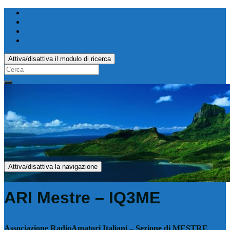
Attiva/disattiva il modulo di ricerca
Search
for:
Attiva/disattiva la navigazione
ARI Mestre – IQ3ME
Associazione RadioAmatori Italiani – Sezione di MESTRE