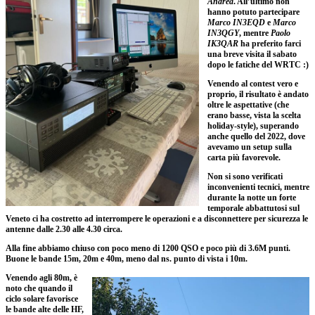
Andrea
. All’ultimo non
hanno potuto partecipare
Marco IN3EQD
e
Marco
IN3QGY
, mentre
Paolo
IK3QAR
ha preferito farci
una breve visita il sabato
dopo le fatiche del WRTC :)
Venendo al contest vero e
proprio, il risultato è andato
oltre le aspettative (che
erano basse, vista la scelta
holiday-style), superando
anche quello del 2022, dove
avevamo un setup sulla
carta più favorevole.
Non si sono verificati
inconvenienti tecnici, mentre
durante la notte un forte
temporale abbattutosi sul
Veneto ci ha costretto ad interrompere le operazioni e a disconnettere per sicurezza le
antenne dalle 2.30 alle 4.30 circa.
Alla fine abbiamo chiuso con poco meno di 1200 QSO e poco più di 3.6M punti.
Buone le bande 15m, 20m e 40m, meno dal ns. punto di vista i 10m.
Venendo agli 80m, è
noto che quando il
ciclo solare favorisce
le bande alte delle HF,