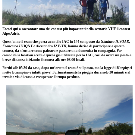
Eccoci qui a raccontare uno dei contest più importanti nello scenario VHF il contest
Alpe Adria.
Quest’anno il team che porta avanti lo IAC in 144 composto da
Gianluca IU3OAR
,
Francesco IU3QNT
e
Alessandro IZ3VTH
, hanno deciso di partecipare a questo
contest, da sfruttare come palestra e passare una domenica in compagnia. Per
comodità la location scelta è quella già utilizzata per lo IAC, così da avere un posto a
breve distanza iniziando il contest alle ore 08.00 locali.
Partiti alle 05.30 da casa, dopo un’oretta il team è sul posto, ma la legge di
Murphy
ci
mette lo zampino e infatti piove! Fortunatamente la pioggia dura solo 30 minuti e al
termine via di corsa a recuperare il tempo perduto.