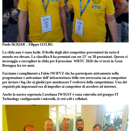
Paolo IK3QAR – Filippo IZ1LBG
La sfida non è stata facile. Il livello degli altri competitor provenienti da tutto il
mondo era elevato. La classifica li ha premiati con un 15° su 58 postazioni. Questo ci
incoraggia a raccogliere la sfida per il prossimo WRTC 2026 che si terrà in Gran
Bretagna fra tre anni.
Facciamo i complimenti a Fabio IW3FVZ che ha partecipato attivamente nella
progettazione e attivazione dell’ infrastruttura della rete necessaria sia ai competitor
per inviare i log che ai giudici per monitorare l’ evolversi della competizione. Una dei
requisiti più importanti era di impedire ai competitor di accedere ad internet.
Anche la nostra segretaria Loredana IW3GST è stata coinvolta nel gruppo IT
Technology configurando i microtik, le reti wifi e cellulari.