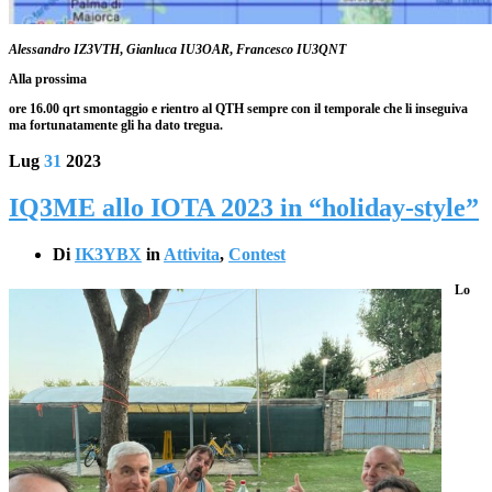
Alessandro IZ3VTH
,
Gianluca IU3OAR
,
Francesco IU3QNT
Alla prossima
ore 16.00 qrt smontaggio e rientro al QTH sempre con il temporale che li inseguiva
ma fortunatamente gli ha dato tregua.
Lug
31
2023
IQ3ME allo IOTA 2023 in “holiday-style”
Di
IK3YBX
in
Attivita
,
Contest
Lo