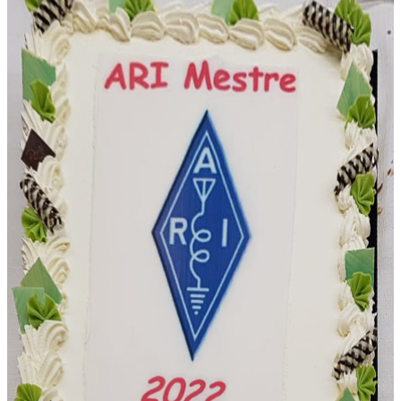
Serata a tema: LoTW è stato hackerato.
Sei il prossimo bersaglio?
Venerdì 22 Maggio alle ore 21.15 presso la sede di Via
Lussingrande, avremo un ospite da ARI Treviso IK3GIG Fabio terrà
un incontro dal titolo: “LoTW è stato hackerato. Tu sei il prossimo
bersaglio?”. Ecco un breve …
Serata a tema: Protezione Civile in
ambito ARI-RE
Venerdì 10 Aprile alle ore 21.15 presso la sede di Via Lussingrande,
il socio Corrado IK3YBX terrà una serata dal tema “Protezione
Civile in ambito ARI-RE. Nel corso dell’incontro verrà presentata
una breve introduzione generale sulla …