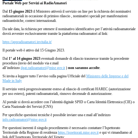
Portale Web per Servizi ai RadioAmatori
Dal
15 giugno 2023
il Ministero attiverà il servizio on line per la richiesta dei nominativi
radioamatoriali in occasione di primioo rilascio , nominativi speciali per manifestazioni
radioantistiche, contest internazionali.
Da tale data, la richiesta per ottenere il nominativo identificativo per l’attività radioamatoriale
dovrà avvenire esclusivamente tramite la piattaforma radioamatori al link:
https://appradioamatori.invitalia.it/
Il portale web è attivo dal 15 Giugno 2023.
Dal
1° al 14 giugno 2023
eventuali domande di rilascio trasmesse tramite la precedente
procedura (invio del modulo via e.mail
all’indirizzo
dgat.radioamatori@mise.gov.it
)
non saranno accolte
.
Si invita a leggere tutto l’avviso sulla pagina Ufficiale del
Ministero delle Imprese e del
Made in Italy
Il servizio verrà progressivamente esteso al rilascio di certificati HAREC (autorizzazione
per uso estero), patenti radioamatoriali, rinnovo decennale di autorizzazione.
Al portale si dovrà accedere con l’identità digitale SPID o Carta Identità Elettronica (CIE) o
Carta Nazionale dei Servizi (CNS)
Per specifiche questioni tecniche è possibile inviare una e.mail all’indirizzo
info.radioamatori@mise.gov.it
Per questioni inerenti il singolo procedimento è necessario contattare l’Ispettorato
Territoriale della Regione di residenza
https://ispettorati.mise.gov.it
e qui vi rimandiamo al
link dell’Ispettorato Territoriale del Veneto: