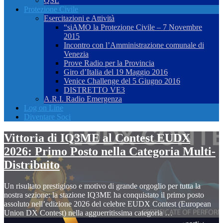
QSL
Protezione Civile
Esercitazioni e Attività
“siAMO la Protezione Civile – 7 Novembre
2015
Incontro con l’Amministrazione comunale di
Venezia
Prove Radio per la Provincia
Giro d’Italia del 19 Maggio 2016
Venice Challenge del 5 Giugno 2016
DISTRETTO VE3
A.R.I. Radio Emergenza
Log on Line
Diventare Soci
Vittoria di IQ3ME al Contest EUDX
2026: Primo Posto nella Categoria Multi-
Distribuito
Un risultato prestigioso e motivo di grande orgoglio per tutta la
nostra sezione: la stazione IQ3ME ha conquistato il primo posto
assoluto nell’edizione 2026 del celebre EUDX Contest (European
Union DX Contest) nella agguerritissima categoria …