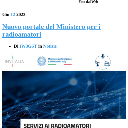
Foto dal Web
Giu
12
2023
Nuovo portale del Ministero per i
radioamatori
Di
IW3GST
in
Notizie