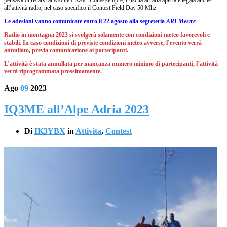
pensava di recarsi al Monte Pizzoc. Come sempre, l’uscita all’aria aperta è legata anche
all’attività radio, nel caso specifico il Contest Field Day 50 Mhz.
Le adesioni vanno comunicate entro il 22 agosto alla segreteria
ARI Mestre
Radio in montagna 2023 si svolgerà solamente con condizioni meteo favorevoli e
stabili. In caso condizioni di previste condizioni meteo avverse, l’evento verrà
annullato, previa comunicazione ai partecipanti.
L’attività è stata annullata per mancanza numero minimo di partecipanti, l’attività
verrà riprogrammata prossimamente.
Ago
09
2023
IQ3ME all’Alpe Adria 2023
Di
IK3YBX
in
Attivita
,
Contest