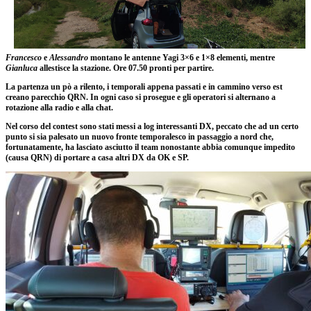
Francesco
e
Alessandro
montano le antenne Yagi 3×6 e 1×8 elementi, mentre
Gianluca
allestisce la stazione. Ore 07.50 pronti per partire.
La partenza un pò a rilento, i temporali appena passati e in cammino verso est
creano parecchio QRN. In ogni caso si prosegue e gli operatori si alternano a
rotazione alla radio e alla chat.
Nel corso del contest sono stati messi a log interessanti DX, peccato che ad un certo
punto si sia palesato un nuovo fronte temporalesco in passaggio a nord che,
fortunatamente, ha lasciato asciutto il team nonostante abbia comunque impedito
(causa QRN) di portare a casa altri DX da OK e SP.