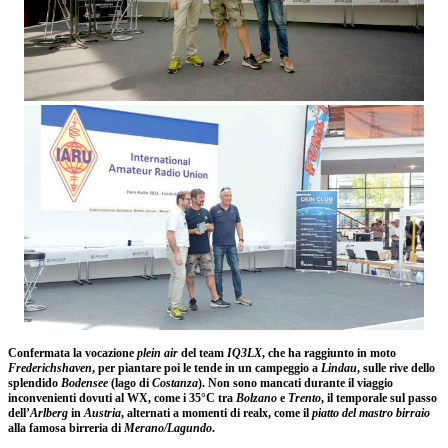
Confermata la vocazione
plein air
del team
IQ3LX
, che ha raggiunto in moto
Frederichshaven
, per piantare poi le tende in un campeggio a
Lindau
, sulle rive dello
splendido
Bodensee
(lago di
Costanza
). Non sono mancati durante il viaggio
inconvenienti dovuti al WX, come i 35°C tra
Bolzano
e
Trento
, il temporale sul passo
dell’
Arlberg
in
Austria
, alternati a momenti di realx, come il
piatto del mastro birraio
alla famosa birreria di
Merano/Lagundo
.