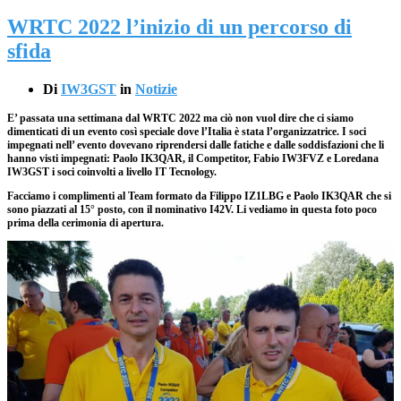
WRTC 2022 l’inizio di un percorso di
sfida
Di
IW3GST
in
Notizie
E’ passata una settimana dal WRTC 2022 ma ciò non vuol dire che ci siamo
dimenticati di un evento così speciale dove l’Italia è stata l’organizzatrice. I soci
impegnati nell’ evento dovevano riprendersi dalle fatiche e dalle soddisfazioni che li
hanno visti impegnati:
Paolo IK3QAR
, il Competitor,
Fabio IW3FVZ
e
Loredana
IW3GST
i soci coinvolti a livello IT Tecnology.
Facciamo i complimenti al Team formato da Filippo IZ1LBG e Paolo IK3QAR che si
sono piazzati al 15° posto
, con il nominativo I42V. Li vediamo in questa foto poco
prima della cerimonia di apertura.