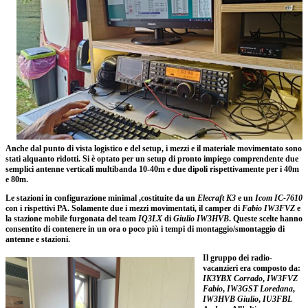
Anche dal punto di vista logistico e del setup, i mezzi e il materiale movimentato sono
stati alquanto ridotti. Si è optato per un setup di pronto impiego comprendente due
semplici antenne verticali multibanda 10-40m e due dipoli rispettivamente per i 40m
e 80m.
Le stazioni in configurazione minimal ,costituite da un
Elecraft K3
e un
Icom IC-7610
con i rispettivi PA. Solamente due i mezzi movimentati, il camper di
Fabio IW3FVZ
e
la stazione mobile furgonata del team
IQ3LX
di
Giulio IW3HVB
. Queste scelte hanno
consentito di contenere in un ora o poco più i tempi di montaggio/smontaggio di
antenne e stazioni.
Il gruppo dei radio-
vacanzieri era composto da:
IK3YBX Corrado
,
IW3FVZ
Fabio
,
IW3GST Loredana
,
IW3HVB Giulio
,
IU3FBL