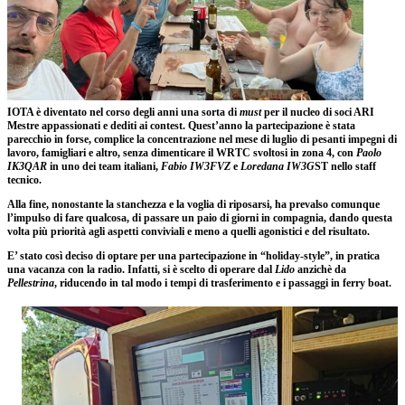
IOTA è diventato nel corso degli anni una sorta di
must
per il nucleo di soci ARI
Mestre appassionati e dediti ai contest. Quest’anno la partecipazione è stata
parecchio in forse, complice la concentrazione nel mese di luglio di pesanti impegni di
lavoro, famigliari e altro, senza dimenticare il WRTC svoltosi in zona 4, con
Paolo
IK3QAR
in uno dei team italiani,
Fabio IW3FVZ
e
Loredana IW3G
ST nello staff
tecnico.
Alla fine, nonostante la stanchezza e la voglia di riposarsi, ha prevalso comunque
l’impulso di fare qualcosa, di passare un paio di giorni in compagnia, dando questa
volta più priorità agli aspetti conviviali e meno a quelli agonistici e del risultato.
E’ stato così deciso di optare per una partecipazione in “holiday-style”, in pratica
una vacanza con la radio. Infatti, si è scelto di operare dal
Lido
anzichè da
Pellestrina
, riducendo in tal modo i tempi di trasferimento e i passaggi in ferry boat.